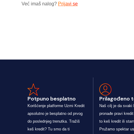
Već imaš nalog?
Prijavi se
Potpuno besplatno
Prilagođeno t
Korišćenje platforme Uzmi Kredit
Naš cilj je da svaki 
apsolutno je besplatno od prvog
pronađe pravi kredit
do poslednjeg trenutka. Tražiš
to keš kredit ili sta
keš kredit? Tu smo da ti
Pružamo spektar us