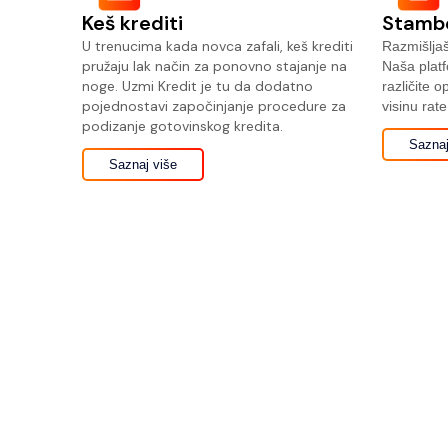
Keš krediti
Stambe
U trenucima kada novca zafali, keš krediti
Razmišljaš
pružaju lak način za ponovno stajanje na
Naša platf
noge. Uzmi Kredit je tu da dodatno
različite o
pojednostavi započinjanje procedure za
visinu rate
podizanje gotovinskog kredita.
Saznaj
Saznaj više
Registruj se i sačekaj poziv n
kreditnih savetnika:
I
m