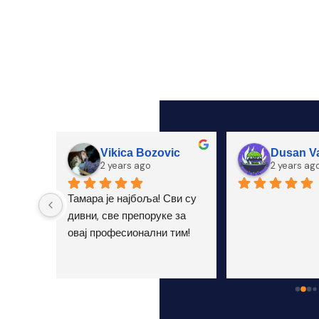
Vikica Bozovic
Dusan Va
2 years ago
2 years ag
ра, 
Тамара је најбоља! Сви су 
а.
дивни, све препоруке за 
овај професионални тим!