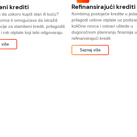
Refinansirajući krediti
ni krediti
Kombinuj postojeće kredite u jeda
 da uskoro kupiš stan ili kuću?
prilagodi uslove otplate uz podiz
orma ti omogućava da istražiš
količine novca i ostvari uštede u
pcije za stambeni kredit, prilagodiš
dugoročnom planiranju finansija 
 i rok otplate koji tebi odgovaraju.
refinansirajući kredit.
 više
Saznaj više
aših