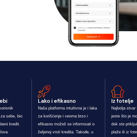
ebi
Lako i efikasno
Iz fotelje
korisnik
Naša platforma intuitivna je i laka
Najbolja stvar
 za sebe, bio
za korišćenje i veoma brzo i
jeste što je mo
mbeni kredit.
efikasno možeš se informisati o
dok ste priklju
lova
željenoj vrsti kredita. Takođe, u
plaže ili iz f