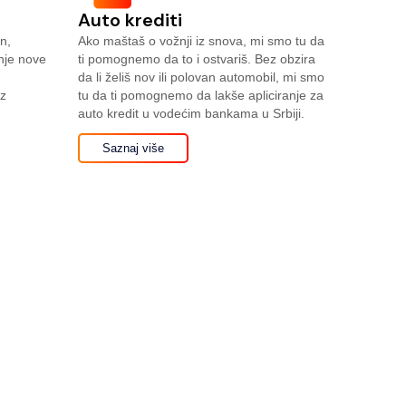
Auto krediti
n,
Ako maštaš o vožnji iz snova, mi smo tu da
anje nove
ti pomognemo da to i ostvariš. Bez obzira
da li želiš nov ili polovan automobil, mi smo
uz
tu da ti pomognemo da lakše apliciranje za
auto kredit u vodećim bankama u Srbiji.
Saznaj više