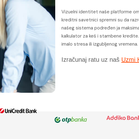
Vizuelni identitet naše platforme omo
kreditni savetnici spremni su da raz
našeg sistema podređen ja maksimalno
kalkulator za keš i stambene kredite. 
imalo stresa ili izgubljenog vremena
Izračunaj ratu uz naš
Uzmi K