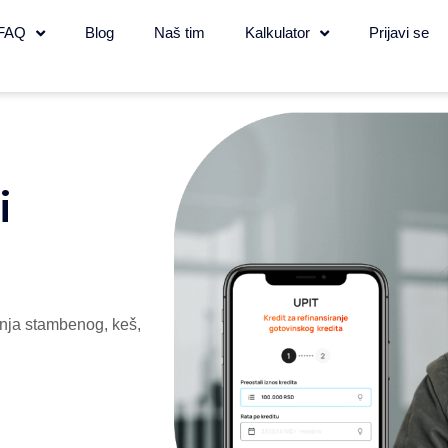
FAQ
Blog
Naš tim
Kalkulator
Prijavi se
i
nja stambenog, keš,