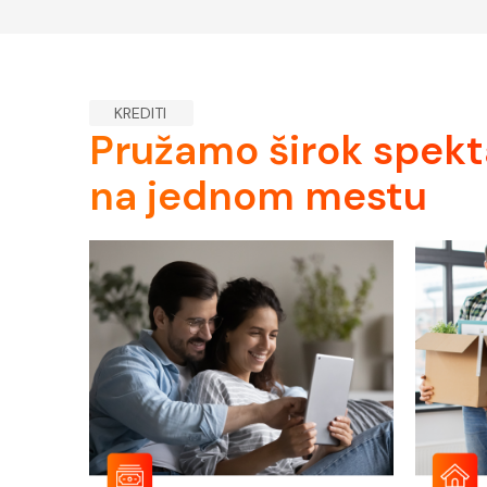
KREDITI
Pružamo širok spekt
na jednom mestu