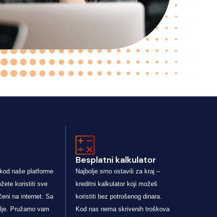
Besplatni kalkulator
 kod naše platforme
Najbolje smo ostavili za kraj –
žete koristiti sve
kreditni kalkulator koji možeš
čeni na internet. Sa
koristiti bez potrošenog dinara.
otelje. Pružamo vam
Kod nas nema skrivenih troškova