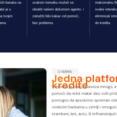
ećih banaka na
svakom trenutku možeš se
maksimalnu fle
bir je u
obratiti našem dežurnom agentu i
svake interak
ma tvojim
zatražiti bilo kakav vid pomoći,
eliminisali stre
bama.
bez problema.
do kredita.
O NAMA
Jedna platfo
kredite
Vremena je malo, obaveza mnogo, a 
pomoći da rešiš makar deo ovih probl
pomognu da apsolutno spreman odeš 
vodećim bankama u zemlji i omogućav
stambeni, keš, auto, ili refinansiraju