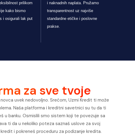
ksibilnost prilikom
i naknadnih naplata. Pružamo
cije kako bismo
transparentnost uz najviše
s i osigurali lak put
standardne etičke i poslovne
prakse.
rma za sve tvoje
novca uvek nedovoljno. Srećom, Uzmi Kredit ti može
ema. Naša platforma i kreditni savetnici su tu da ti
u banku. Osmislili smo sistem koji te povezuje sa
a ti da u nekoliko poteza saznaš uslove za svoj
ći kredit i pokreneš proceduru za podizanje kredita.