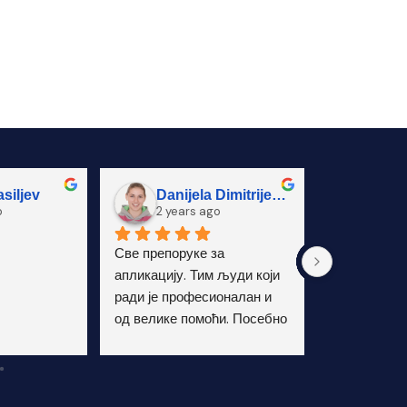
siljev
Danijela Dimitrijevic
Stef
o
2 years ago
2 yea
Све препоруке за 
Све препору
апликацију. Тим људи који 
и ефикасна 
ради је професионалан и 
од велике помоћи. Посебно 
бих похвалио Андријану!