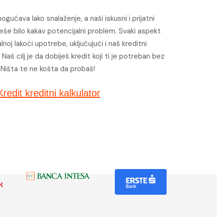
gućava lako snalaženje, a naši iskusni i prijatni
reše bilo kakav potencijalni problem. Svaki aspekt
j lakoći upotrebe, uključujući i naš kreditni
Naš cilj je da dobiješ kredit koji ti je potreban bez
. Ništa te ne košta da probaš!
redit kreditni kalkulator