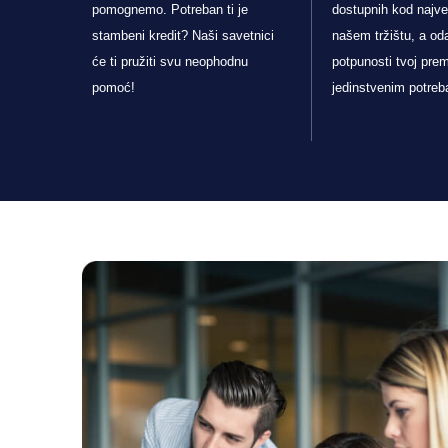
pomognemo. Potreban ti je
dostupnih kod najv
stambeni kredit? Naši savetnici
našem tržištu, a oda
će ti pružiti svu neophodnu
potpunosti tvoj pre
pomoć!
jedinstvenim potre