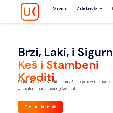
Skip
O nama
Vrste kredita
to
content
Brzi, Laki, i Sigurn
Keš i Stambeni
Krediti
Platforma Uzmi Kredit ti pomaže sa procesom podiza
auto, ili refinansirajućeg kredita!
Postani korisnik