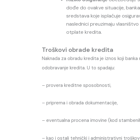
dođe do ovakve situacije, banka
sredstava koje isplaćuje osigur
naslednici preuzimaju vlasništv
otplate kredita.
Troškovi obrade kredita
Naknada za obradu kredita je iznos koji banka
odobravanje kredita. U to spadaju:
– provera kreditne sposobnosti,
– priprema i obrada dokumentacije,
– eventualna procena imovine (kod stambenih
– kao i ostali tehnički i administrativni troškovi