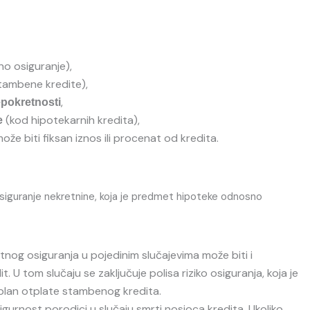
no osiguranje),
tambene kredite),
,
pokretnosti
(kod hipotekarnih kredita),
e
može biti fiksan iznos ili procenat od kredita.
iguranje nekretnine, koja je predmet hipoteke odnosno
otnog osiguranja u pojedinim slučajevima može biti i
. U tom slučaju se zaključuje polisa riziko osiguranja, koja je
i plan otplate stambenog kredita.
urnost porodici u slučaju smrti nosioca kredita. Ukoliko