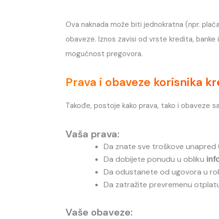
Ova naknada može biti jednokratna (npr. plać
obaveze. Iznos zavisi od vrste kredita, banke
mogućnost pregovora.
Prava i obaveze korisnika kr
Takođe, postoje kako prava, tako i obaveze s
Vaša prava:
Da znate sve troškove unapred 
Da dobijete ponudu u obliku
inf
Da odustanete od ugovora u rok
Da zatražite prevremenu otplatu
Vaše obaveze: