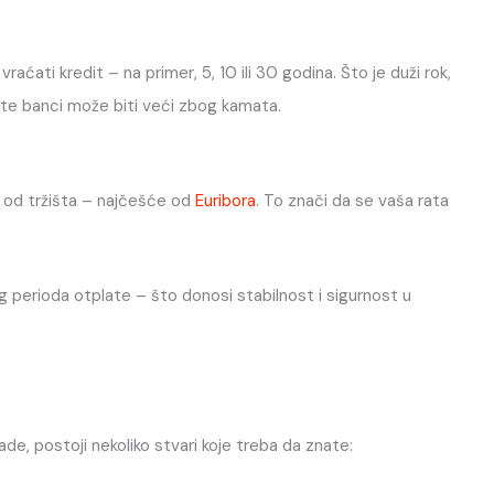
ćati kredit – na primer, 5, 10 ili 30 godina. Što je duži rok,
atite banci može biti veći zbog kamata.
 od tržišta – najčešće od
Euribora
. To znači da se vaša rata
 perioda otplate – što donosi stabilnost i sigurnost u
e
ade, postoji nekoliko stvari koje treba da znate: