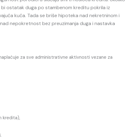
 bi ostatak duga po stambenom kreditu pokrila iz
avajuća kuća. Tada se briše hipoteka nad nekretninom i
o nad nepokretnost bez preuzimanja duga i nastavka
 naplaćuje za sve administrativne aktivnosti vezane za
 kredita),
.