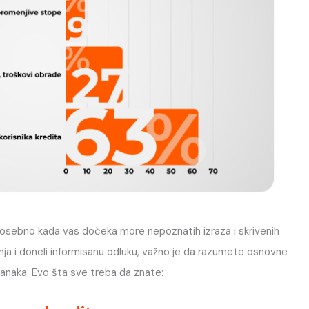
posebno kada vas dočeka more nepoznatih izraza i skrivenih
enja i doneli informisanu odluku, važno je da razumete osnovne
banaka. Evo šta sve treba da znate: