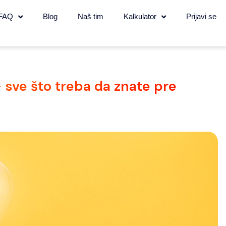
FAQ
Blog
Naš tim
Kalkulator
Prijavi se
 sve što treba da znate pre