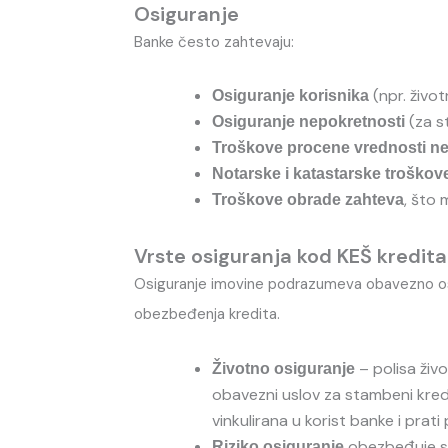
Osiguranje
Banke često zahtevaju:
(npr. život
Osiguranje korisnika
(za s
Osiguranje nepokretnosti
Troškove procene vrednosti ne
Notarske i katastarske troškov
, što 
Troškove obrade zahteva
Vrste osiguranja kod KEŠ kredita
Osiguranje imovine podrazumeva obavezno os
obezbeđenja kredita.
– polisa živ
Životno osiguranje
obavezni uslov za stambeni kredit
vinkulirana u korist banke i prat
obezbeđuje sig
Riziko osiguranje