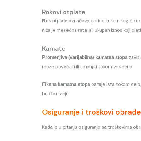
Rokovi otplate
označava period tokom kog ćete vra
Rok otplate
niža je mesečna rata, ali ukupan iznos koji pl
Kamate
zavisi
Promenjiva (varijabilna) kamatna stopa
može povećati ili smanjiti tokom vremena.
ostaje ista tokom celog
Fiksna kamatna stopa
budžetiranju.
Osiguranje i troškovi obrad
Kada je u pitanju osiguranje sa troškovima obr