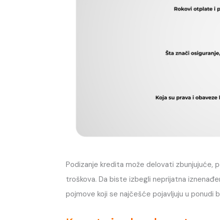
Podizanje kredita može delovati zbunjujuće, 
troškova. Da biste izbegli neprijatna iznenađ
pojmove koji se najčešće pojavljuju u ponudi 