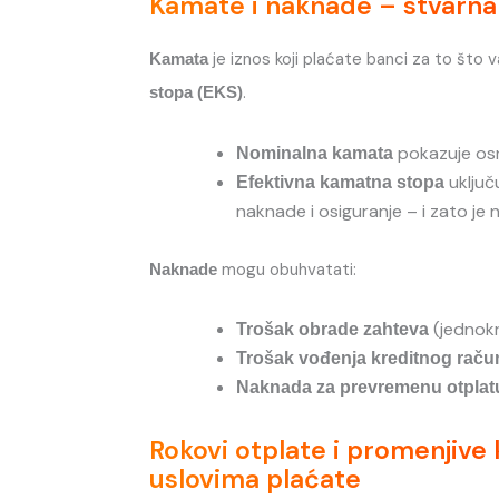
Kamate i naknade – stvarna
je iznos koji plaćate banci za to što
Kamata
.
stopa (EKS)
pokazuje os
Nominalna kamata
uključ
Efektivna kamatna stopa
naknade i osiguranje – i zato je
mogu obuhvatati:
Naknade
(jednok
Trošak obrade zahteva
Trošak vođenja kreditnog raču
Naknada za prevremenu otplat
Rokovi otplate i promenjive 
uslovima plaćate