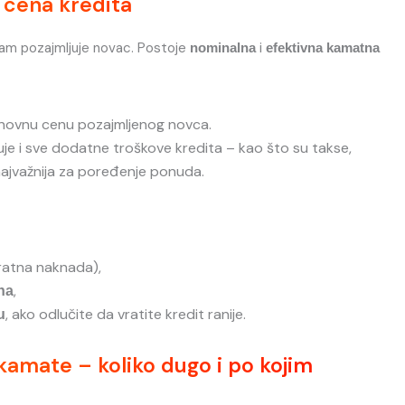
 cena kredita
 vam pozajmljuje novac. Postoje
i
nominalna
efektivna kamatna
novnu cenu pozajmljenog novca.
uje i sve dodatne troškove kredita – kao što su takse,
 najvažnija za poređenje ponuda.
ratna naknada),
,
na
, ako odlučite da vratite kredit ranije.
u
kamate – koliko dugo i po kojim