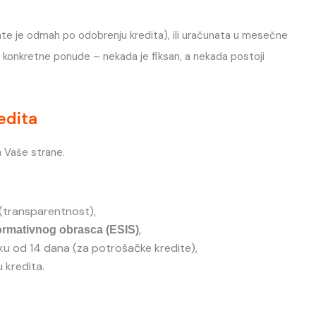
ate je odmah po odobrenju kredita), ili uračunata u mesečne
 i konkretne ponude – nekada je fiksan, a nekada postoji
edita
a Vaše strane.
(transparentnost),
,
ormativnog obrasca (ESIS)
u od 14 dana (za potrošačke kredite),
 kredita.