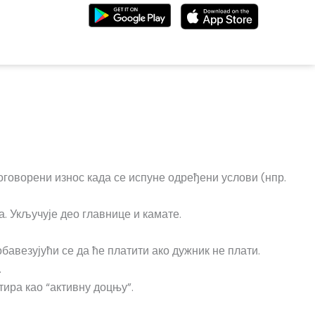
договорени износ када се испуне одређени услови (нпр.
. Укључује део главнице и камате.
обавезујући се да ће платити ако дужник не плати.
.
тира као “активну доцњу”.