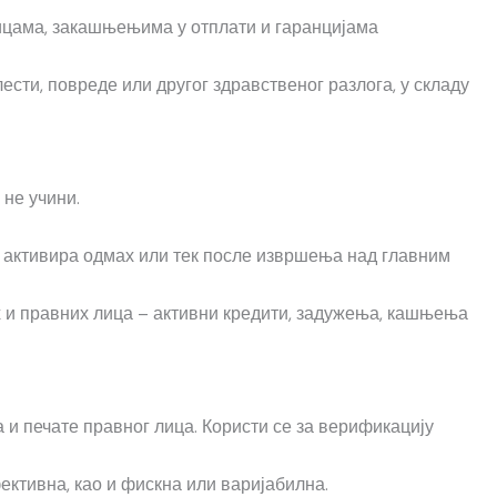
тицама, закашњењима у отплати и гаранцијама
ести, повреде или другог здравственог разлога, у складу
 не учини.
ст активира одмах или тек после извршења над главним
их и правних лица – активни кредити, задужења, кашњења
 и печате правног лица. Користи се за верификацију
ективна, као и фискна или варијабилна.