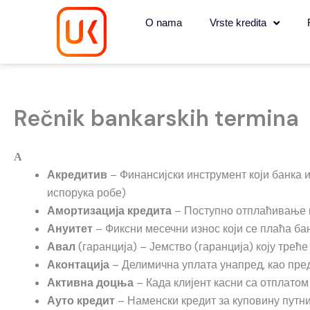
Skip
O nama
Vrste kredita
to
content
Rečnik bankarskih termina
А
– Финансијски инструмент који банка и
Акредитив
испорука робе)
– Поступно отплаћивање кр
Амортизација кредита
– Фиксни месечни износ који се плаћа ба
Ануитет
(гаранција) – Јемство (гаранција) коју треће
Авал
– Делимична уплата унапред, као пред
Аконтација
– Када клијент касни са отплатом
Активна доцња
– Наменски кредит за куповину путни
Ауто кредит