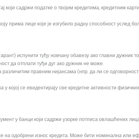
ј који садржи податке о твојим кредитима, кредитним кар
ју прима лице које је изгубило радну способност услед бол
гарант) испунити туђу новчану обавезу ако главни дужник то
ност да отплати туђи дуг ако дужник не може.
 са различитим правним нијансама (нпр. да ли се одговорно
а у којој се евидентирају све кредитне активности физичк
умент у банци који садржи узорке потписа овлашћених лица
је на одобрени износ кредита. Може бити номинална или еф