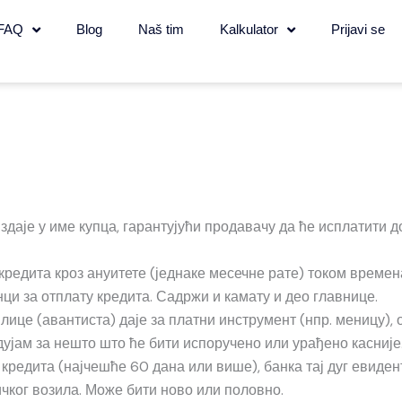
FAQ
Blog
Naš tim
Kalkulator
Prijavi se
здаје у име купца, гарантујући продавачу да ће исплатити 
едита кроз ануитете (једнаке месечне рате) током времена
нци за отплату кредита. Садржи и камату и део главнице.
 лице (авантиста) даје за платни инструмент (нпр. меницу), 
ујам за нешто што ће бити испоручено или урађено касније
 кредита (најчешће 60 дана или више), банка тај дуг евиден
чког возила. Може бити ново или половно.