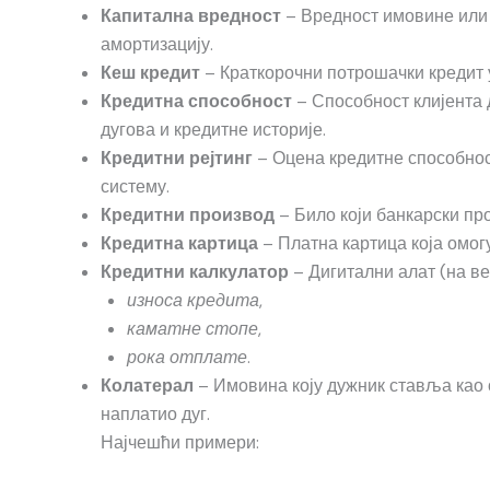
– Вредност имовине или 
Капитална вредност
амортизацију.
– Краткорочни потрошачки кредит у
Кеш кредит
– Способност клијента д
Кредитна способност
дугова и кредитне историје.
– Оцена кредитне способнос
Кредитни рејтинг
систему.
– Било који банкарски пр
Кредитни производ
– Платна картица која омог
Кредитна картица
– Дигитални алат (на ве
Кредитни калкулатор
,
износа кредита
,
каматне стопе
.
рока отплате
– Имовина коју дужник ставља као о
Колатерал
наплатио дуг.
Најчешћи примери: