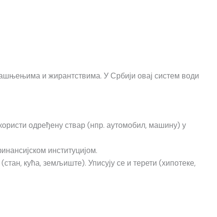
кашњењима и жирантствима. У Србији овај систем води
користи одређену ствар (нпр. аутомобил, машину) у
финансијском институцијом.
тан, кућа, земљиште). Уписују се и терети (хипотеке,