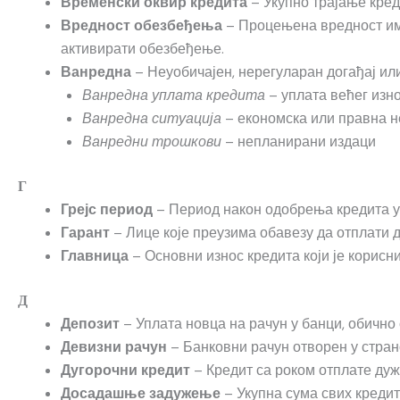
– Укупно трајање кред
Временски оквир кредита
– Процењена вредност имов
Вредност обезбеђења
активирати обезбеђење.
– Неуобичајен, нерегуларан догађај ил
Ванредна
– уплата већег изно
Ванредна уплата кредита
– економска или правна не
Ванредна ситуација
– непланирани издаци
Ванредни трошкови
Г
– Период након одобрења кредита у к
Грејс период
– Лице које преузима обавезу да отплати д
Гарант
– Основни износ кредита који је корисни
Главница
Д
– Уплата новца на рачун у банци, обично
Депозит
– Банковни рачун отворен у страно
Девизни рачун
– Кредит са роком отплате дужи
Дугорочни кредит
– Укупна сума свих кредит
Досадашње задужење