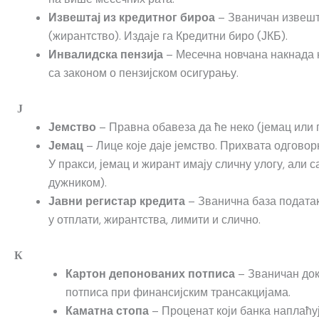
– Званичан извешта
Извештај из кредитног бироа
(жирантство). Издаје га Кредитни биро (ЈКБ).
– Месечна новчана накнада ко
Инвалидска пензија
са законом о пензијском осигурању.
Ј
– Правна обавеза да ће неко (јемац или 
Јемство
– Лице које даје јемство. Прихвата одговор
Јемац
У пракси, јемац и жирант имају сличну улогу, али
дужником).
– Званична база податак
Јавни регистар кредита
у отплати, жирантства, лимити и слично.
К
– Званичан док
Картон депонованих потписа
потписа при финансијским трансакцијама.
– Проценат који банка наплаћу
Каматна стопа