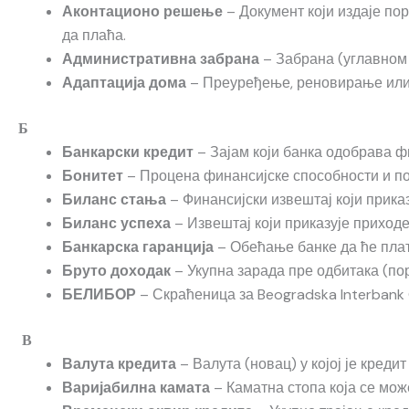
– Документ који издаје пор
Аконтационо решење
да плаћа.
– Забрана (углавном п
Административна забрана
– Преуређење, реновирање или
Адаптација дома
Б
– Зајам који банка одобрава ф
Банкарски кредит
– Процена финансијске способности и по
Бонитет
– Финансијски извештај који приказ
Биланс стања
– Извештај који приказује приходе
Биланс успеха
– Обећање банке да ће плати
Банкарска гаранција
– Укупна зарада пре одбитака (пор
Бруто доходак
– Скраћеница за Beogradska Interbank O
БЕЛИБОР
В
– Валута (новац) у којој је креди
Валута кредита
– Каматна стопа која се мож
Варијабилна камата