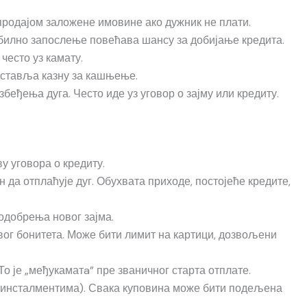
продајом заложене имовине ако дужник не плати.
табилно запослење повећава шансу за добијање кредита.
често уз камату.
едставља казну за кашњење.
еђења дуга. Често иде уз уговор о зајму или кредиту.
у уговора о кредиту.
 да отплаћује дуг. Обухвата приходе, постојеће кредите,
 одобрења новог зајма.
вог бонитета. Може бити лимит на картици, дозвољени
То је „међукаматa” пре званичног старта отплате.
 (инсталментима). Свака куповина може бити подељена