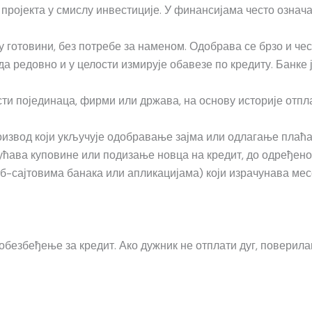
пројекта у смислу инвестиције. У финансијама често озна
 готовини, без потребе за наменом. Одобрава се брзо и че
а редовно и у целости измирује обавезе по кредиту. Банке 
ти појединаца, фирми или држава, на основу историје отпл
оизвод који укључује одобравање зајма или одлагање плаћањ
ућава куповине или подизање новца на кредит, до одређено
б-сајтовима банака или апликацијама) који израчунава месеч
безбеђење за кредит. Ако дужник не отплати дуг, поверилац