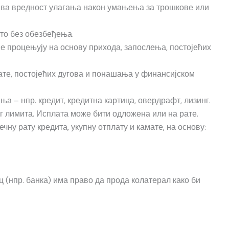
чава вредност улагања након умањења за трошкове или
сто без обезбеђења.
је процењују на основу прихода, запослења, постојећих
ате, постојећих дугова и понашања у финансијском
а – нпр. кредит, кредитна картица, овердрафт, лизинг.
г лимита. Исплата може бити одложена или на рате.
ну рату кредита, укупну отплату и камате, на основу:
 (нпр. банка) има право да прода колатерал како би