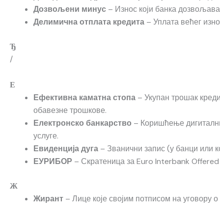
– Износ који банка дозвољава 
Дозвољени минус
– Уплата већег изно
Делимична отплата кредита
Ђ
/
Е
– Укупан трошак креди
Ефективна каматна стопа
обавезне трошкове.
– Коришћење дигитални
Електронско банкарство
услуге.
– Званични запис (у банци или ко
Евиденција дуга
– Скратеница за Euro Interbank Offered
ЕУРИБОР
Ж
– Лице које својим потписом на уговору о
Жирант