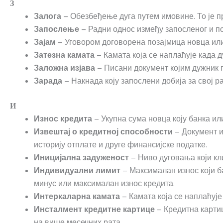
З
– Обезбеђење дуга путем имовине. То је п
Залога
– Радни однос између запосленог и п
Запослење
– Уговором договорена позајмица новца или 
Зајам
– Камата која се наплаћује када 
Затезна камата
– Писани документ којим дужник п
Заложна изјава
– Накнада коју запослени добија за свој ра
Зарада
И
– Укупна сума новца коју банка ил
Износ кредита
– Документ ил
Извештај о кредитној способности
историју отплате и друге финансијске податке.
– Ниво дуговања који кли
Иницијална задуженост
– Максималан износ који б
Индивидуални лимит
минус или максималан износ кредита.
– Камата која се наплаћује
Интеркаларна камата
– Кредитна карти
Инсталмент кредитне картице
на више месечних рата.