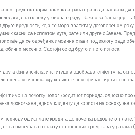
равно средство којим поверилац има право да наплати дуг 
ослодавца на основу уговора о раду. Важно за банке јер с
друге вредности, која се мора вратити у договореном року, 
дужник касни са исплатом дуга, рате или друге обавезе. Пр
ристаје да се одређена имовина стави под залогу ради обезб
д, обично месечно. Састоји се од бруто и нето износа.
и друга финансијска институција одобрава клијенту на основ
и оцена који приказују колико је неко финансијски способан
јент има на почетку новог кредитног периода, односно пре
анка дозвољава једном клијенту да користи на основу њего
 у периоду од исплате кредита до почетка редовне отплате. 
ца која омогућава отплату потрошених средстава у ратама