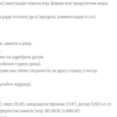
не) аконтације пореза коју фирма или предузетник мора
ради отплате дуга (кредита, алиментације и сл.).
, камате и рока.
.
рме на одређени датум.
обично годину дана).
ужи као облик сигурности за другу страну у послу.
усобно задужују.
), евро (EUR), швајцарски франак (CHF), долар (USD) и сл.
ферентне камате (нпр. BELIBOR, EURIBOR).