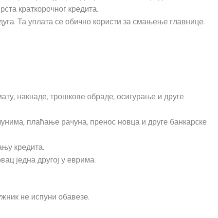
рста краткорочног кредита.
дуга. Та уплата се обично користи за смањење главнице.
ту, накнаде, трошкове обраде, осигурање и друге
нима, плаћање рачуна, пренос новца и друге банкарске
ању кредита.
вац једна другој у еврима.
ужник не испуни обавезе.