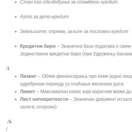
Стан као обезбеђење за стамбени кредит
Ауто за ауто-кредит
Земљиште, опрема, залихе за пословни кредит
– Званична база података о свим
Кредитни биро
Јединствени кредитни биро (при Удружењу банака
Л
– Облик финансирања при коме једно лице 
Лизинг
одређеном периоду уз плаћање месечних рата.
– Максимални износ који корисник може да
Лимит
– Званичан документ из ката
Лист непокретности
залоге, спорови).
Љ
/