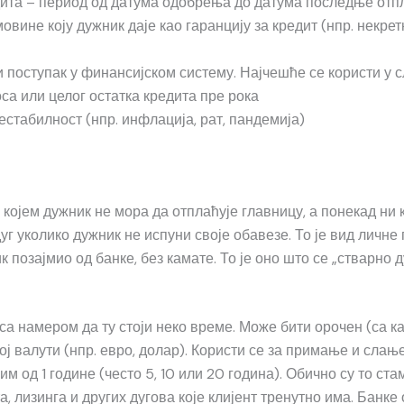
ита – период од датума одобрења до датума последње отпл
ине коју дужник даје као гаранцију за кредит (нпр. некрет
и поступак у финансијском систему. Најчешће се користи у 
са или целог остатка кредита пре рока
стабилност (нпр. инфлација, рат, пандемија)
ојем дужник не мора да отплаћује главницу, а понекад ни к
уг уколико дужник не испуни своје обавезе. То је вид личне 
к позајмио од банке, без камате. То је оно што се „стварно д
 са намером да ту стоји неко време. Може бити орочен (са 
ј валути (нпр. евро, долар). Користи се за примање и слањ
м од 1 године (често 5, 10 или 20 година). Обично су то ст
а, лизинга и других дугова које клијент тренутно има. Банк