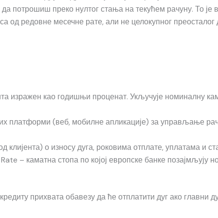
да потрошиш преко нултог стања на текућем рачуну. То је в
са од редовне месечне рате, али не целокупног преосталог 
та изражен као годишњи проценат. Укључује номиналну кама
х платформи (веб, мобилне апликације) за управљање рачу
д клијента) о износу дуга, роковима отплате, уплатама и ст
 Rate – каматна стопа по којој европске банке позајмљују но
 кредиту прихвата обавезу да ће отплатити дуг ако главни д