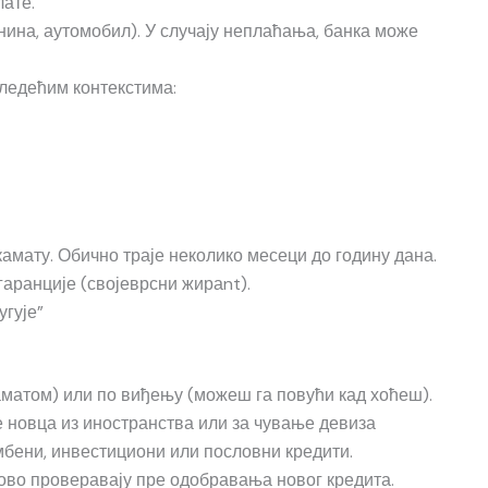
ате.
нина, аутомобил). У случају неплаћања, банка може
следећим контекстима:
амату. Обично траје неколико месеци до годину дана.
гаранције (својеврсни жираnt).
угује”
каматом) или по виђењу (можеш га повући кад хоћеш).
е новца из иностранства или за чување девиза
амбени, инвестициони или пословни кредити.
е ово проверавају пре одобравања новог кредита.