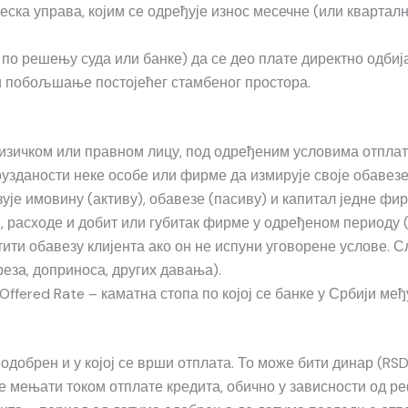
еска управа, којим се одређује износ месечне (или квартал
о решењу суда или банке) да се део плате директно одбија 
 побољшање постојећег стамбеног простора.
изичком или правном лицу, под одређеним условима отплате
узданости неке особе или фирме да измирује своје обавезе
ује имовину (активу), обавезе (пасиву) и капитал једне фи
, расходе и добит или губитак фирме у одређеном периоду (
ти обавезу клијента ако он не испуни уговорене услове. Сл
еза, доприноса, других давања).
ffered Rate – каматна стопа по којој се банке у Србији међ
т одобрен и у којој се врши отплата. То може бити динар (RSD
е мењати током отплате кредита, обично у зависности од ре