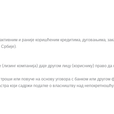
 активним и раније коришћеним кредитима, дуговањима, за
 Србије).
(лизинг компанија) даје другом лицу (кориснику) право да 
 троши или повуче на основу уговора с банком или другом 
стра који садржи податке о власништву над непокретношћу (с