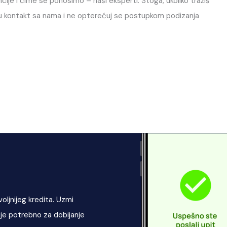
ije i čime se ponosimo – naši eksperti. Stoga, ukoliko tražiš
pi u kontakt sa nama i ne opterećuj se postupkom podizanja
oljnijeg kredita. Uzmi
i je potrebno za dobijanje