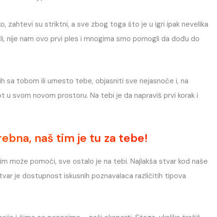
 zahtevi su striktni, a sve zbog toga što je u igri ipak nevelika
 Ali, nije nam ovo prvi ples i mnogima smo pomogli da dođu do
 sa tobom ili umesto tebe, objasniti sve nejasnoće i, na
ot u svom novom prostoru. Na tebi je da napraviš prvi korak i
rebna, naš tim je tu za tebe!
im može pomoći, sve ostalo je na tebi. Najlakša stvar kod naše
tvar je dostupnost iskusnih poznavalaca različitih tipova