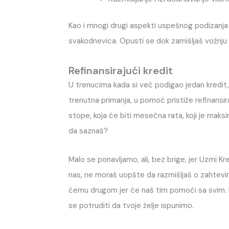
Kao i mnogi drugi aspekti uspešnog podizanja 
svakodnevica. Opusti se dok zamišljaš vožnju
Refinansirajući kredit
U trenucima kada si već podigao jedan kredit, al
trenutna primanja, u pomoć pristiže refinansiraju
stope, koja će biti mesečna rata, koji je maksi
da saznaš?
Malo se ponavljamo, ali, bez brige, jer Uzmi 
nas, ne moraš uopšte da razmišljaš o zahtevim
čemu drugom jer će naš tim pomoći sa svim. N
se potruditi da tvoje želje ispunimo.