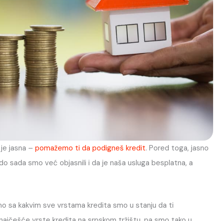
je jasna –
pomažemo ti da podigneš kredit
. Pored toga, jasno
 do sada smo već objasnili i da je naša usluga besplatna, a
emo sa kakvim sve vrstama kredita smo u stanju da ti
najčešće vrste kredita na srpskom tržištu, pa smo tako u