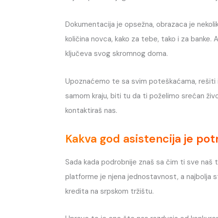
Dokumentacija je opsežna, obrazaca je nekoliko,
količina novca, kako za tebe, tako i za banke.
ključeva svog skromnog doma.
Upoznaćemo te sa svim poteškaćama, rešiti ih
samom kraju, biti tu da ti poželimo srećan živ
kontaktiraš nas.
Kakva god asistencija je pot
Sada kada podrobnije znaš sa čim ti sve naš t
platforme je njena jednostavnost, a najbolja s
kredita na srpskom tržištu.