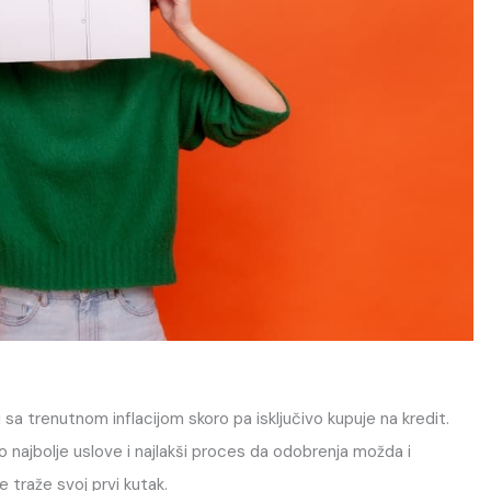
 sa trenutnom inflacijom skoro pa isključivo kupuje na kredit.
najbolje uslove i najlakši proces da odobrenja možda i
 traže svoj prvi kutak.