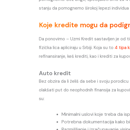
stanju da pomognemo širokoj lepezi individua ko
Koje kredite mogu da podig
Da ponovimo – Uzmi Kredit sastavljen je od tima
fizička lica apliciraju u Srbiji. Koja su to
4 tipa 
refinansiranje, keš krediti, kao i krediti za kupo
Auto kredit
Bez obzira da li želiš da sebe i svoju porodic
olakšati put do neophodnih finansija za kupov
su:
Minimalni uslovi koje treba da is
Potrebna dokumentacija kako bi
Razmišljanje i izračunavanje visin