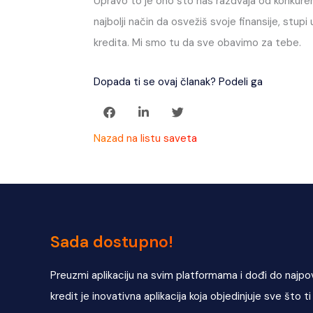
Upravo to je ono što nas razdvaja od konkurenc
najbolji način da osvežiš svoje finansije, stu
kredita. Mi smo tu da sve obavimo za tebe.
Dopada ti se ovaj članak? Podeli ga
Nazad na listu saveta
Sada dostupno!
Preuzmi aplikaciju na svim platformama i dođi do najpov
kredit je inovativna aplikacija koja objedinjuje sve što t