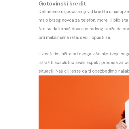
Gotovinski kredit
Definitivno najpopularniji vid kredita u našoj z
malo brzog novca za telefon, more, ili bilo št
što su da li imaš dovoljno radnog staža da podign
biti maksimalna rata, sedi i opusti se.
Uz naš tim, ništa od ovoga više nije tvoja br
istražiti apsolutno svaki aspekt procesa za po
situaciji. Naš cilj jeste da ti obezbedimo na