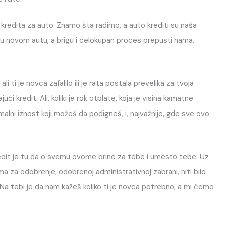
kredita za auto. Znamo šta radimo, a auto krediti su naša
 u novom autu, a brigu i celokupan proces prepusti nama.
i ti je novca zafalilo ili je rata postala prevelika za tvoja
ći kredit. Ali, koliki je rok otplate, koja je visina kamatne
malni iznost koji možeš da podigneš, i, najvažnije, gde sve ovo
Kredit je tu da o svemu ovome brine za tebe i umesto tebe. Uz
a za odobrenje, odobrenoj administrativnoj zabrani, niti bilo
a tebi je da nam kažeš koliko ti je novca potrebno, a mi ćemo