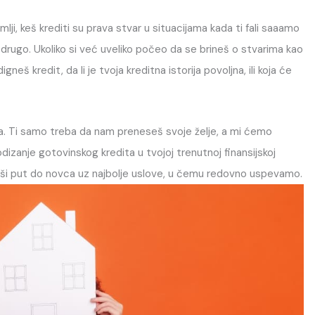
emlji, keš krediti su prava stvar u situacijama kada ti fali saaamo
a drugo. Ukoliko si već uveliko počeo da se brineš o stvarima kao
eš kredit, da li je tvoja kreditna istorija povoljna, ili koja će
iga. Ti samo treba da nam preneseš svoje želje, a mi ćemo
dizanje gotovinskog kredita u tvojoj trenutnoj finansijskoj
jlakši put do novca uz najbolje uslove, u čemu redovno uspevamo.