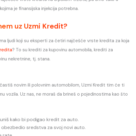
jima je finansijska injekcija potrebna.
nem uz Uzmi Kredit?
 ljudi koji su eksperti za četiri najčešće vrste kredita za koja
kredita
? To su krediti za kupovinu automobila, krediti za
vinu nekretnine, tj. stana.
u častiš novim ili polovnim automobilom, Uzmi Kredit tim će ti
inu vozila. Uz nas, ne moraš da brineš o pojedinostima kao što
puniš kako bi podigao kredit za auto.
 obezbedio sredstva za svoj novi auto.
e rate.