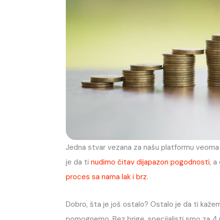
Jedna stvar vezana za našu platformu veoma 
je da ti
nudimo čitav dijapazon pogodnosti
, a
proces sa nama lak i brz
.
Dobro, šta je još ostalo? Ostalo je da ti kaž
pomognemo. Bez brige, specijalisti smo za 4 