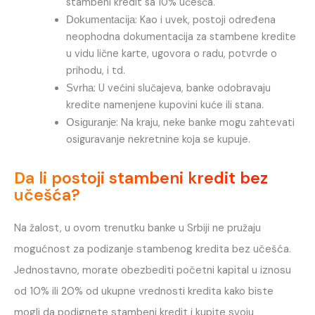
stambeni kredit sa 10% učešća.
: Kao i uvek, postoji određena
Dokumentacija
neophodna dokumentacija za stambene kredite
u vidu lične karte, ugovora o radu, potvrde o
prihodu, i td.
: U većini slučajeva, banke odobravaju
Svrha
kredite namenjene kupovini kuće ili stana.
: Na kraju, neke banke mogu zahtevati
Osiguranje
osiguravanje nekretnine koja se kupuje.
Da li postoji stambeni kredit bez
učešća?
Na žalost, u ovom trenutku banke u Srbiji ne pružaju
mogućnost za podizanje stambenog kredita bez učešća.
Jednostavno, morate obezbediti početni kapital u iznosu
od 10% ili 20% od ukupne vrednosti kredita kako biste
mogli da podignete stambeni kredit i kupite svoju