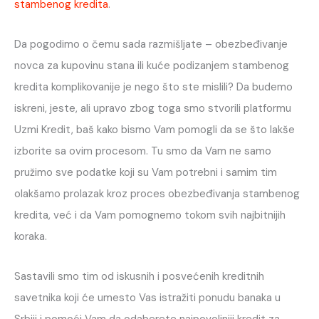
stambenog kredita
.
Da pogodimo o čemu sada razmišljate – obezbeđivanje
novca za kupovinu stana ili kuće podizanjem stambenog
kredita komplikovanije je nego što ste mislili? Da budemo
iskreni, jeste, ali upravo zbog toga smo stvorili platformu
Uzmi Kredit, baš kako bismo Vam pomogli da se što lakše
izborite sa ovim procesom. Tu smo da Vam ne samo
pružimo sve podatke koji su Vam potrebni i samim tim
olakšamo prolazak kroz proces obezbeđivanja stambenog
kredita, već i da Vam pomognemo tokom svih najbitnijih
koraka.
Sastavili smo tim od iskusnih i posvećenih kreditnih
savetnika koji će umesto Vas istražiti ponudu banaka u