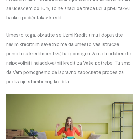
sa učešćem od 10%, to ne znači da treba ući u prvu takvu
banku i podići takav kredit.
Umesto toga, obratite se Uzmi Kredit timu i dopustite
našim kreditnim savetnicima da umesto Vas istraćže
ponudu na kreditnom tržištu i pomognu Vam da odaberete
najpovoljniji i najadekvatniji kredit za Vaše potrebe. Tu smo
da Vam pomognemo da ispravno započnete proces za
podizanje stambenog kredita.