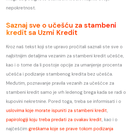
nepokretnost.
Saznaj sve o učešću za stambeni
kredit sa Uzmi Kredit
Kroz naš tekst koji ste upravo pročitali saznali ste sve o
najbitnijim detaljima vezanim za stambeni kredit učešće,
kao i o tome da li postoje opcije za umanjenje procenta
učešća i podizanje stambenog kredita bez učešća.
Međutim, poznavanje pravila vezanih za učešćce za
stambeni kredit samo je vrh ledenog brega kada se radi o
kupovini nekretnine. Pored toga, treba se informisati i o
uslovima koje morate ispuniti za stambeni kredit
,
papirologiji koju treba predati za ovakav kredit
, kao i o
najčešćim
greškama koje se prave tokom podizanja