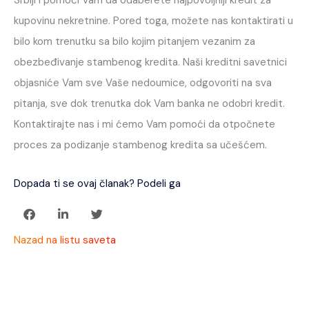
Srbiji i pomoći Vam da odaberete najpovoljniji kredit za
kupovinu nekretnine. Pored toga, možete nas kontaktirati u
bilo kom trenutku sa bilo kojim pitanjem vezanim za
obezbeđivanje stambenog kredita. Naši kreditni savetnici
objasniće Vam sve Vaše nedoumice, odgovoriti na sva
pitanja, sve dok trenutka dok Vam banka ne odobri kredit.
Kontaktirajte nas i mi ćemo Vam pomoći da otpočnete
proces za podizanje stambenog kredita sa učešćem.
Dopada ti se ovaj članak? Podeli ga
Nazad na listu saveta