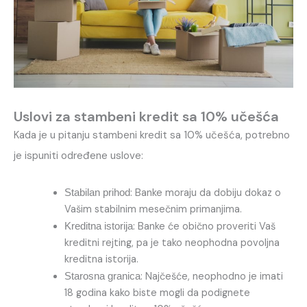
Uslovi za stambeni kredit sa 10% učešća
Kada je u pitanju stambeni kredit sa 10% učešća, potrebno
je ispuniti određene uslove:
: Banke moraju da dobiju dokaz o
Stabilan prihod
Vašim stabilnim mesečnim primanjima.
: Banke će obično proveriti Vaš
Kreditna istorija
kreditni rejting, pa je tako neophodna povoljna
kreditna istorija.
: Najčešće, neophodno je imati
Starosna granica
18 godina kako biste mogli da podignete