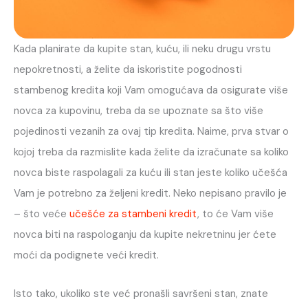
Kada planirate da kupite stan, kuću, ili neku drugu vrstu
nepokretnosti, a želite da iskoristite pogodnosti
stambenog kredita koji Vam omogućava da osigurate više
novca za kupovinu, treba da se upoznate sa što više
pojedinosti vezanih za ovaj tip kredita. Naime, prva stvar o
kojoj treba da razmislite kada želite da izračunate sa koliko
novca biste raspolagali za kuću ili stan jeste koliko učešća
Vam je potrebno za željeni kredit. Neko nepisano pravilo je
– što veće
učešće za stambeni kredit
, to će Vam više
novca biti na raspologanju da kupite nekretninu jer ćete
moći da podignete veći kredit.
Isto tako, ukoliko ste već pronašli savršeni stan, znate