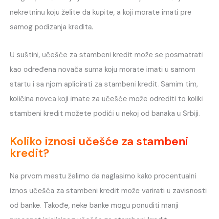
nekretninu koju želite da kupite, a koji morate imati pre
samog podizanja kredita.
U suštini, učešće za stambeni kredit može se posmatrati
kao određena novača suma koju morate imati u samom
startu i sa njom aplicirati za stambeni kredit. Samim tim,
količina novca koji imate za učešće može odrediti to koliki
stambeni kredit možete podići u nekoj od banaka u Srbiji.
Koliko iznosi učešće za stambeni
kredit?
Na prvom mestu želimo da naglasimo kako procentualni
iznos učešća za stambeni kredit može varirati u zavisnosti
od banke. Takođe, neke banke mogu ponuditi manji