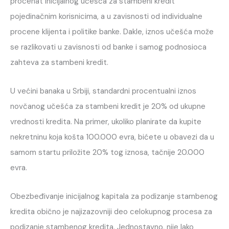
procenat inicijalnog učešća za stambeni kredit
pojedinačnim korisnicima, a u zavisnosti od individualne
procene klijenta i politike banke. Dakle, iznos učešća može
se razlikovati u zavisnosti od banke i samog podnosioca
zahteva za stambeni kredit.
U većini banaka u Srbiji, standardni procentualni iznos
novčanog učešća za stambeni kredit je 20% od ukupne
vrednosti kredita. Na primer, ukoliko planirate da kupite
nekretninu koja košta 100.000 evra, bićete u obavezi da u
samom startu priložite 20% tog iznosa, tačnije 20.000
evra.
Obezbeđivanje inicijalnog kapitala za podizanje stambenog
kredita obično je najizazovniji deo celokupnog procesa za
podizanje stambenog kredita. Jednostavno, nije lako