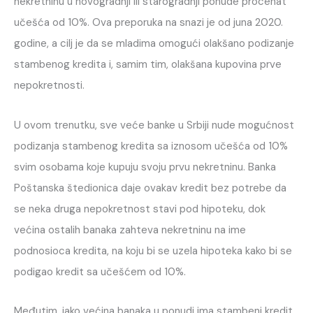
nekretninu u novogradnji ili starogradnji ponude procenat
učešća od 10%. Ova preporuka na snazi je od juna 2020.
godine, a cilj je da se mladima omogući olakšano podizanje
stambenog kredita i, samim tim, olakšana kupovina prve
nepokretnosti.
U ovom trenutku, sve veće banke u Srbiji nude mogućnost
podizanja stambenog kredita sa iznosom učešća od 10%
svim osobama koje kupuju svoju prvu nekretninu. Banka
Poštanska štedionica daje ovakav kredit bez potrebe da
se neka druga nepokretnost stavi pod hipoteku, dok
većina ostalih banaka zahteva nekretninu na ime
podnosioca kredita, na koju bi se uzela hipoteka kako bi se
podigao kredit sa učešćem od 10%.
Međutim, iako većina banaka u ponudi ima stambeni kredit