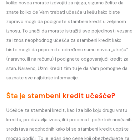
koliko novca morate izdvojiti za njega, sigurno želite da
znate koliko će Vam trebati učešća u kešu kako biste
zapravo mogli da podignete stambeni kredit u željenom
iznosu. To znači da morate istražiti sve pojedinosti vezane
za iznos neophodnog učešća za stambeni kredit kako
biste mogli da pripremite određenu sumu novca „u kešu”
(naravno, ili na računu) i podignete odgovarajući kredit za
stan. Naravno, Uzmi Kredit tim tu je da Vam pomogne da
saznate sve najbitnije informacije.
Šta je stambeni kredit učešće?
Učešće za stambeni kredit, kao i za bilo koju drugu vrstu
kredita, predstavlja iznos, iliti procenat, početnih novčanih
sredstava neophodnih kako bi se stambeni kredit uopšte
mogao podići. To je jedan deo cene koji obezbeđujete za