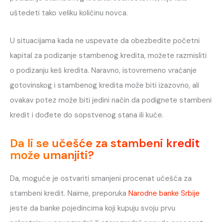
uštedeti tako veliku količinu novca.
U situacijama kada ne uspevate da obezbedite početni
kapital za podizanje stambenog kredita, možete razmisliti
o podizanju keš kredita. Naravno, istovremeno vraćanje
gotovinskog i stambenog kredita može biti izazovno, ali
ovakav potez može biti jedini način da podignete stambeni
kredit i dođete do sopstvenog stana ili kuće.
Da li se učešće za stambeni kredit
može umanjiti?
Da, moguće je ostvariti smanjeni procenat učešća za
stambeni kredit. Naime, preporuka
Narodne banke Srbije
jeste da banke pojedincima koji kupuju svoju prvu