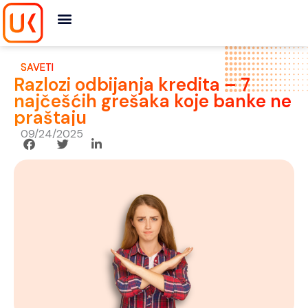
Skip
to
content
SAVETI
Razlozi odbijanja kredita – 7
najčešćih grešaka koje banke ne
praštaju
09/24/2025