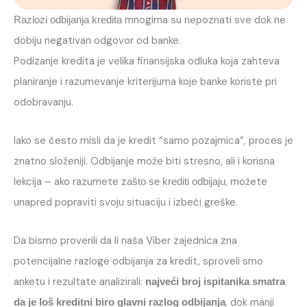
mnogima su nepoznati sve dok ne
Razlozi odbijanja kredita
dobiju negativan odgovor od banke.
Podizanje kredita je velika finansijska odluka koja zahteva
planiranje i razumevanje kriterijuma koje banke koriste pri
odobravanju.
Iako se često misli da je kredit “samo pozajmica”, proces je
znatno složeniji. Odbijanje može biti stresno, ali i korisna
lekcija – ako razumete
, možete
zašto se krediti odbijaju
unapred popraviti svoju situaciju i izbeći greške.
Da bismo proverili da li naša Viber zajednica zna
potencijalne razloge odbijanja za kredit, sproveli smo
anketu i rezultate analizirali:
najveći broj ispitanika smatra
, dok manji
da je loš kreditni biro glavni razlog odbijanja