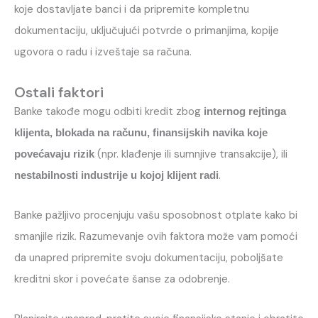
koje dostavljate banci i da pripremite kompletnu
dokumentaciju, uključujući potvrde o primanjima, kopije
ugovora o radu i izveštaje sa računa.
Ostali faktori
Banke takođe mogu odbiti kredit zbog
internog rejtinga
klijenta, blokada na računu, finansijskih navika koje
(npr. klađenje ili sumnjive transakcije), ili
povećavaju rizik
.
nestabilnosti industrije u kojoj klijent radi
Banke pažljivo procenjuju vašu sposobnost otplate kako bi
smanjile rizik. Razumevanje ovih faktora može vam pomoći
da unapred pripremite svoju dokumentaciju, poboljšate
kreditni skor i povećate šanse za odobrenje.