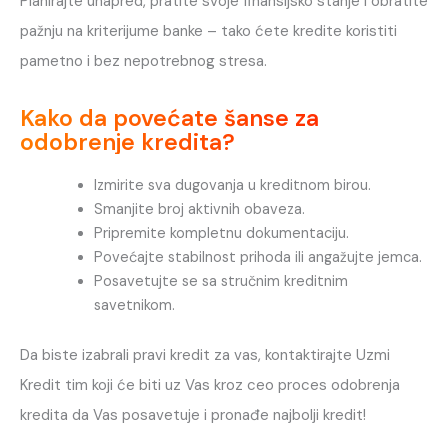
Planirajte unapred, pratite svoje finansijsko stanje i obratite
pažnju na kriterijume banke – tako ćete kredite koristiti
pametno i bez nepotrebnog stresa.
Kako da povećate šanse za
odobrenje kredita?
Izmirite sva dugovanja u kreditnom birou.
Smanjite broj aktivnih obaveza.
Pripremite kompletnu dokumentaciju.
Povećajte stabilnost prihoda ili angažujte jemca.
Posavetujte se sa stručnim kreditnim
savetnikom.
Da biste izabrali pravi kredit za vas, kontaktirajte Uzmi
Kredit tim koji će biti uz Vas kroz ceo proces odobrenja
kredita da Vas posavetuje i pronađe najbolji kredit!