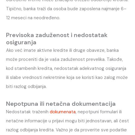
Tipično, banka traži da osoba bude zaposlena najmanje 6–
12 meseci na neodređeno.
Previsoka zaduženost i nedostatak
osiguranja
Ako već imate aktivne kredite ili druge obaveze, banka
može proceniti da je vaša zaduženost prevelika. Takođe,
kod stambenih kredita, nedostatak adekvatnog osiguranja
ili slabe vrednosti nekretnine koja se koristi kao zalog može
biti razlog odbijanja.
Nepotpuna ili netačna dokumentacija
Nedostatak traženih
dokumenata
, nepotpuni formulari ili
netačne informacije u prijavi mogu biti jednostavan, ali čest
razlog odbijanja kredita. Važno je da proverite sve podatke