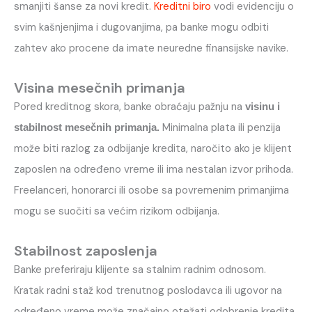
smanjiti šanse za novi kredit.
Kreditni biro
vodi evidenciju o
svim kašnjenjima i dugovanjima, pa banke mogu odbiti
zahtev ako procene da imate neuredne finansijske navike.
Visina mesečnih primanja
Pored kreditnog skora, banke obraćaju pažnju na
visinu i
Minimalna plata ili penzija
stabilnost mesečnih primanja.
može biti razlog za odbijanje kredita, naročito ako je klijent
zaposlen na određeno vreme ili ima nestalan izvor prihoda.
Freelanceri, honorarci ili osobe sa povremenim primanjima
mogu se suočiti sa većim rizikom odbijanja.
Stabilnost zaposlenja
Banke preferiraju klijente sa stalnim radnim odnosom.
Kratak radni staž kod trenutnog poslodavca ili ugovor na
određeno vreme može značajno otežati odobrenje kredita.