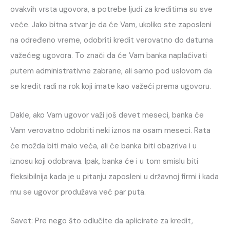
ovakvih vrsta ugovora, a potrebe ljudi za kreditima su sve
veće. Jako bitna stvar je da će Vam, ukoliko ste zaposleni
na određeno vreme, odobriti kredit verovatno do datuma
važećeg ugovora. To znači da će Vam banka naplaćivati
putem administrativne zabrane, ali samo pod uslovom da
se kredit radi na rok koji imate kao važeći prema ugovoru.
Dakle, ako Vam ugovor važi još devet meseci, banka će
Vam verovatno odobriti neki iznos na osam meseci. Rata
će možda biti malo veća, ali će banka biti obazriva i u
iznosu koji odobrava. Ipak, banka će i u tom smislu biti
fleksibilnija kada je u pitanju zaposleni u državnoj firmi i kada
mu se ugovor produžava već par puta.
Savet: Pre nego što odlučite da aplicirate za kredit,