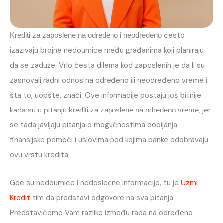
često
Krediti za zaposlene na određeno i neodređeno
izazivaju brojne nedoumice među građanima koji planiraju
da se zaduže. Vrlo česta dilema kod zaposlenih je da li su
zasnovali radni odnos na određeno ili neodređeno vreme i
šta to, uopšte, znači. Ove informacije postaju još bitnije
kada su u pitanju
, jer
krediti za zaposlene na određeno vreme
se tada javljaju pitanja o mogućnostima dobijanja
finansijske pomoći i uslovima pod kojima banke odobravaju
ovu vrstu kredita.
Gde su nedoumice i nedosledne informacije, tu je
Uzmi
Kredit
tim da predstavi odgovore na sva pitanja.
Predstavićemo Vam razlike između rada na određeno