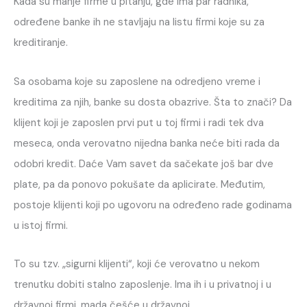
Kada su manje firme u pitanju, gde ima par radnika,
određene banke ih ne stavljaju na listu firmi koje su za
kreditiranje.
Sa osobama koje su zaposlene na odredjeno vreme i
kreditima za njih, banke su dosta obazrive. Šta to znači? Da
klijent koji je zaposlen prvi put u toj firmi i radi tek dva
meseca, onda verovatno nijedna banka neće biti rada da
odobri kredit. Daće Vam savet da sačekate još bar dve
plate, pa da ponovo pokušate da aplicirate. Međutim,
postoje klijenti koji po ugovoru na određeno rade godinama
u istoj firmi.
To su tzv. „sigurni klijenti“, koji će verovatno u nekom
trenutku dobiti stalno zaposlenje. Ima ih i u privatnoj i u
državnoj firmi, mada češće u državnoj.