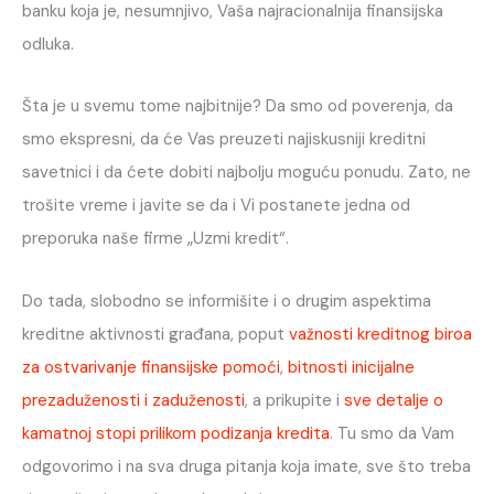
banku koja je, nesumnjivo, Vaša najracionalnija finansijska
odluka.
Šta je u svemu tome najbitnije? Da smo od poverenja, da
smo ekspresni, da će Vas preuzeti najiskusniji kreditni
savetnici i da ćete dobiti najbolju moguću ponudu. Zato, ne
trošite vreme i javite se da i Vi postanete jedna od
preporuka naše firme „Uzmi kredit“.
Do tada, slobodno se informišite i o drugim aspektima
kreditne aktivnosti građana, poput
važnosti kreditnog biroa
za ostvarivanje finansijske pomoći
,
bitnosti inicijalne
prezaduženosti i zaduženosti
, a prikupite i
sve detalje o
kamatnoj stopi prilikom podizanja kredita
. Tu smo da Vam
odgovorimo i na sva druga pitanja koja imate, sve što treba