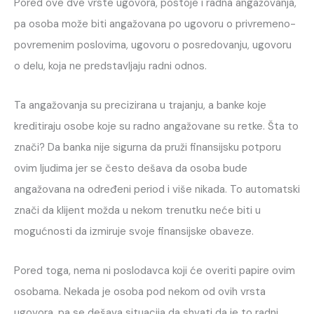
Pored ove dve vrste ugovora, postoje i radna angažovanja,
pa osoba može biti angažovana po ugovoru o privremeno-
povremenim poslovima, ugovoru o posredovanju, ugovoru
o delu, koja ne predstavljaju radni odnos.
Ta angažovanja su precizirana u trajanju, a banke koje
kreditiraju osobe koje su radno angažovane su retke. Šta to
znači? Da banka nije sigurna da pruži finansijsku potporu
ovim ljudima jer se često dešava da osoba bude
angažovana na određeni period i više nikada. To automatski
znači da klijent možda u nekom trenutku neće biti u
mogućnosti da izmiruje svoje finansijske obaveze.
Pored toga, nema ni poslodavca koji će overiti papire ovim
osobama. Nekada je osoba pod nekom od ovih vrsta
ugovora, pa se dešava situacija da shvati da je to radni