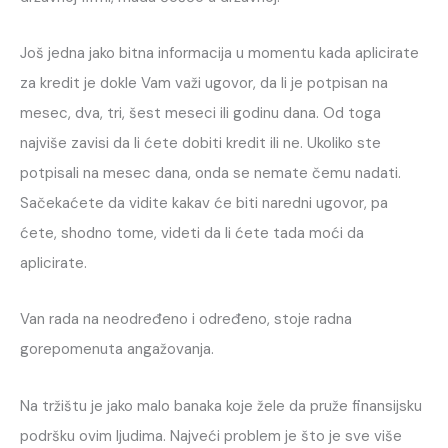
Još jedna jako bitna informacija u momentu kada aplicirate
za kredit je dokle Vam važi ugovor, da li je potpisan na
mesec, dva, tri, šest meseci ili godinu dana. Od toga
najviše zavisi da li ćete dobiti kredit ili ne. Ukoliko ste
potpisali na mesec dana, onda se nemate čemu nadati.
Sačekaćete da vidite kakav će biti naredni ugovor, pa
ćete, shodno tome, videti da li ćete tada moći da
aplicirate.
Van rada na neodređeno i određeno, stoje radna
gorepomenuta angažovanja.
Na tržištu je jako malo banaka koje žele da pruže finansijsku
podršku ovim ljudima. Najveći problem je što je sve više