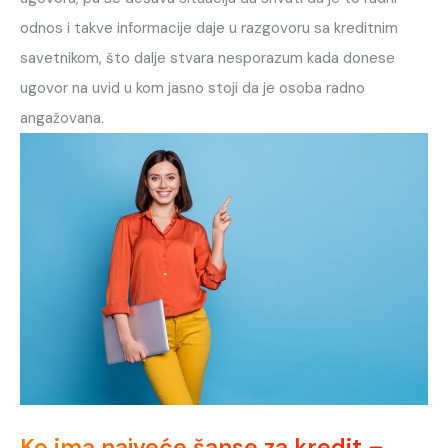
odnos i takve informacije daje u razgovoru sa kreditnim
savetnikom, što dalje stvara nesporazum kada donese
ugovor na uvid u kom jasno stoji da je osoba radno
angažovana.
Ko ima najveće šanse za kredit –