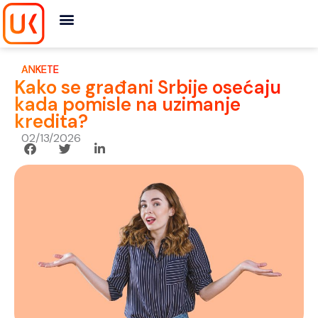
Skip
to
content
ANKETE
Kako se građani Srbije osećaju
kada pomisle na uzimanje
kredita?
02/13/2026