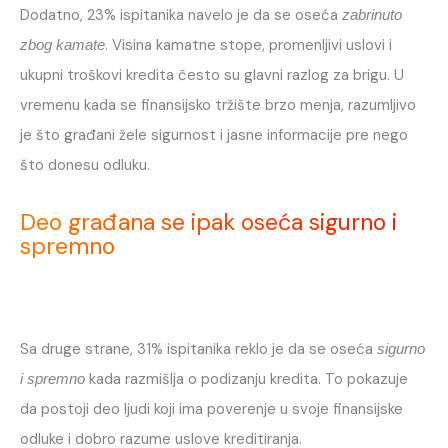
Dodatno, 23% ispitanika navelo je da se oseća
zabrinuto
. Visina kamatne stope, promenljivi uslovi i
zbog kamate
ukupni troškovi kredita često su glavni razlog za brigu. U
vremenu kada se finansijsko tržište brzo menja, razumljivo
je što građani žele sigurnost i jasne informacije pre nego
što donesu odluku.
Deo građana se ipak oseća sigurno i
spremno
Sa druge strane, 31% ispitanika reklo je da se oseća
sigurno
kada razmišlja o podizanju kredita. To pokazuje
i spremno
da postoji deo ljudi koji ima poverenje u svoje finansijske
odluke i dobro razume uslove kreditiranja.