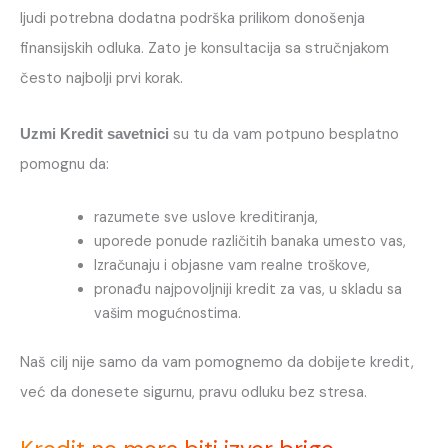
ljudi potrebna dodatna podrška prilikom donošenja
finansijskih odluka. Zato je konsultacija sa stručnjakom
često najbolji prvi korak.
su tu da vam potpuno besplatno
Uzmi Kredit savetnici
pomognu da:
razumete sve uslove kreditiranja,
uporede ponude različitih banaka umesto vas,
Izračunaju i objasne vam realne troškove,
pronađu najpovoljniji kredit za vas, u skladu sa
vašim mogućnostima.
Naš cilj nije samo da vam pomognemo da dobijete kredit,
već da donesete sigurnu, pravu odluku bez stresa.