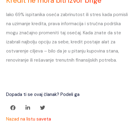
Kredit ne mora biti izvor brige
Iako 69% ispitanika oseća zabrinutost ili stres kada pomisli
na uzimanje kredita, prava informacija i stručna podrška
mogu značajno promeniti taj osećaj. Kada znate da ste
izabrali najbolju opciju za sebe, kredit postaje alat za
ostvarenje ciljeva – bilo da je u pitanju kupovina stana,
renoviranje ili rešavanje trenutnih finansijskih potreba.
Dopada ti se ovaj članak? Podeli ga
Nazad na listu saveta