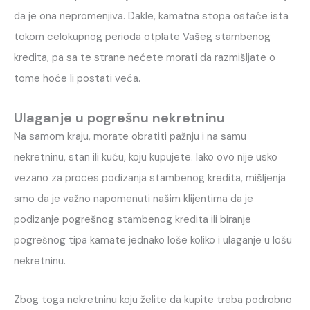
da je ona nepromenjiva. Dakle, kamatna stopa ostaće ista
tokom celokupnog perioda otplate Vašeg stambenog
kredita, pa sa te strane nećete morati da razmišljate o
tome hoće li postati veća.
Ulaganje u pogrešnu nekretninu
Na samom kraju, morate obratiti pažnju i na samu
nekretninu, stan ili kuću, koju kupujete. Iako ovo nije usko
vezano za proces podizanja stambenog kredita, mišljenja
smo da je važno napomenuti našim klijentima da je
podizanje pogrešnog stambenog kredita ili biranje
pogrešnog tipa kamate jednako loše koliko i ulaganje u lošu
nekretninu.
Zbog toga nekretninu koju želite da kupite treba podrobno