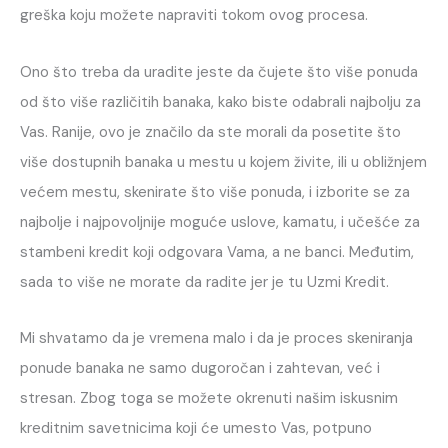
greška koju možete napraviti tokom ovog procesa.
Ono što treba da uradite jeste da čujete što više ponuda
od što više različitih banaka, kako biste odabrali najbolju za
Vas. Ranije, ovo je značilo da ste morali da posetite što
više dostupnih banaka u mestu u kojem živite, ili u obližnjem
većem mestu, skenirate što više ponuda, i izborite se za
najbolje i najpovoljnije moguće uslove, kamatu, i učešće za
stambeni kredit koji odgovara Vama, a ne banci. Međutim,
sada to više ne morate da radite jer je tu Uzmi Kredit.
Mi shvatamo da je vremena malo i da je proces skeniranja
ponude banaka ne samo dugoročan i zahtevan, već i
stresan. Zbog toga se možete okrenuti našim iskusnim
kreditnim savetnicima koji će umesto Vas, potpuno