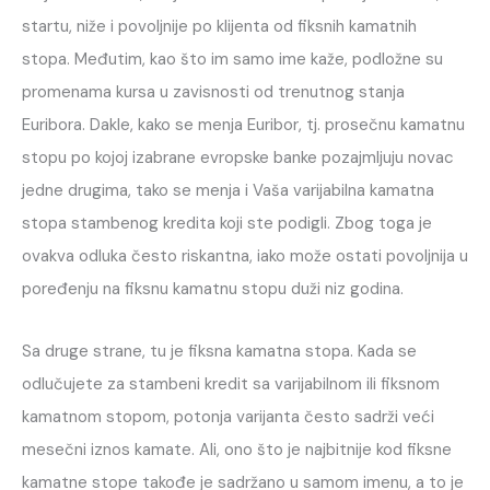
startu, niže i povoljnije po klijenta od fiksnih kamatnih
stopa. Međutim, kao što im samo ime kaže, podložne su
promenama kursa u zavisnosti od trenutnog stanja
Euribora. Dakle, kako se menja Euribor, tj. prosečnu kamatnu
stopu po kojoj izabrane evropske banke pozajmljuju novac
jedne drugima, tako se menja i Vaša varijabilna kamatna
stopa stambenog kredita koji ste podigli. Zbog toga je
ovakva odluka često riskantna, iako može ostati povoljnija u
poređenju na fiksnu kamatnu stopu duži niz godina.
Sa druge strane, tu je fiksna kamatna stopa. Kada se
odlučujete za stambeni kredit sa varijabilnom ili fiksnom
kamatnom stopom, potonja varijanta često sadrži veći
mesečni iznos kamate. Ali, ono što je najbitnije kod fiksne
kamatne stope takođe je sadržano u samom imenu, a to je