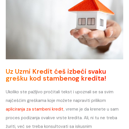
Uz Uzmi Kredit ćeš izbeći svaku
grešku kod stambenog kredita!
Ukoliko ste pažljivo pročitali tekst i upoznali se sa svim
najčešćim greškama koje možete napraviti prilikom
apliciranja za stambeni kredit
, vreme je da krenete u sam
proces podizanja ovakve vrste kredita. Ali, ni tu ne treba
žuriti, već se treba konsultovati sa iskusnim