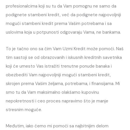
profesionalcima koji su tu da Vam pomognu ne samo da
podignete stambeni kredit, već da podignete najpovoljniji
mogući stambeni kredit prema Vašim potrebama i sa
uslovima koja u potpunosti odgovaraju Vama, ne bankama.
To je tačno ono sa čim Vam Uzmi Kredit može pomoći. Naš
tim sastoji se od obrazovanih i iskusnih kreditnih savetnika
koji će umesto Vas istražiti trenutne ponude banaka i
obezbediti Vam najpovoljniji mogući stambeni kredit,
skrojen prema Vašim željama, potrebama, i finansijama. Mi
smo tu da Vam maksimalno olakšamo kupovinu
nepokretnosti i ceo proces napravimo što je manje
stresnim moguće.
Međutim, iako ćemo mi pomoći sa najbitnijim delom