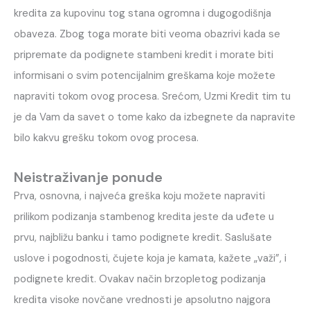
kredita za kupovinu tog stana ogromna i dugogodišnja
obaveza. Zbog toga morate biti veoma obazrivi kada se
pripremate da podignete stambeni kredit i morate biti
informisani o svim potencijalnim greškama koje možete
napraviti tokom ovog procesa. Srećom, Uzmi Kredit tim tu
je da Vam da savet o tome kako da izbegnete da napravite
bilo kakvu grešku tokom ovog procesa.
Neistraživanje ponude
Prva, osnovna, i najveća greška koju možete napraviti
prilikom podizanja stambenog kredita jeste da uđete u
prvu, najbližu banku i tamo podignete kredit. Saslušate
uslove i pogodnosti, čujete koja je kamata, kažete „važi”, i
podignete kredit. Ovakav način brzopletog podizanja
kredita visoke novčane vrednosti je apsolutno najgora