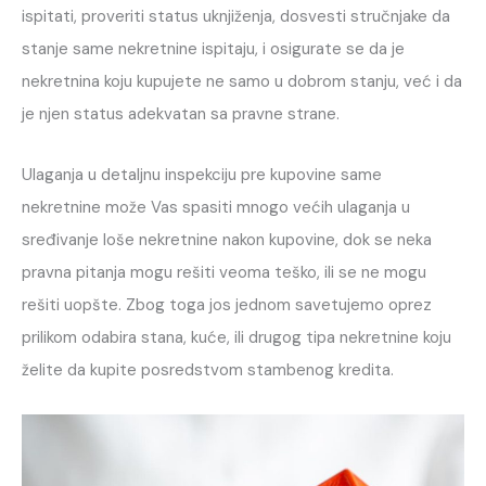
ispitati, proveriti status uknjiženja, dosvesti stručnjake da
stanje same nekretnine ispitaju, i osigurate se da je
nekretnina koju kupujete ne samo u dobrom stanju, već i da
je njen status adekvatan sa pravne strane.
Ulaganja u detaljnu inspekciju pre kupovine same
nekretnine može Vas spasiti mnogo većih ulaganja u
sređivanje loše nekretnine nakon kupovine, dok se neka
pravna pitanja mogu rešiti veoma teško, ili se ne mogu
rešiti uopšte. Zbog toga jos jednom savetujemo oprez
prilikom odabira stana, kuće, ili drugog tipa nekretnine koju
želite da kupite posredstvom stambenog kredita.