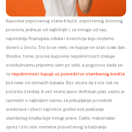
Kupovina sopstvenog stana ili kuće, sopstvenog životnog
prostora, jedna je od najbitnijih i, za mnoge od nas,
najvrednija finansijska odluka i investicija koju možemo
doneti u životu. Što bi se reklo, ne kupuje se stan svaki dan.
Shodno tome, proces kupovine nepokretnosti iziskuje
sveobuhvatnu pripremu sam po sebi, a pogotovo kada se
ta
nepokretnost kupuje uz posredstvo stambenog kredita
kod neke od domaćih banaka. Bez obzira da li ste tek na
početku štednje ili već imate jasno definisan plan, važno je
razmisliti o najboljem načinu za prikupljanje potrebnih
sredstava i izbeći najčešće
greške kod podizanja
koje mnogi prave. Dakle, maksimalan
stambenog kredita
oprez i što više vremena posvećenog istraživanju