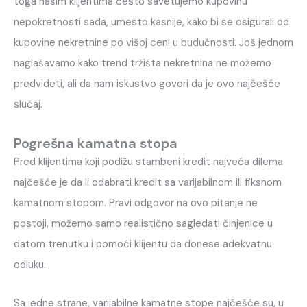
toga našim klijentima često savetujemo kupovinu
nepokretnosti sada, umesto kasnije, kako bi se osigurali od
kupovine nekretnine po višoj ceni u budućnosti. Još jednom
naglašavamo kako trend tržišta nekretnina ne možemo
predvideti, ali da nam iskustvo govori da je ovo najčešće
slučaj.
Pogrešna kamatna stopa
Pred klijentima koji podižu stambeni kredit najveća dilema
najčešće je da li odabrati kredit sa varijabilnom ili fiksnom
kamatnom stopom. Pravi odgovor na ovo pitanje ne
postoji, možemo samo realistično sagledati činjenice u
datom trenutku i pomoći klijentu da donese adekvatnu
odluku.
Sa jedne strane, varijabilne kamatne stope najčešće su, u