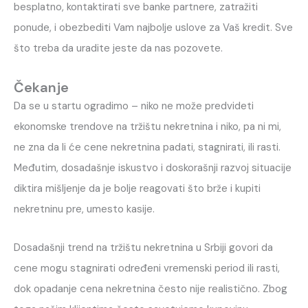
besplatno, kontaktirati sve banke partnere, zatražiti
ponude, i obezbediti Vam najbolje uslove za Vaš kredit. Sve
što treba da uradite jeste da nas pozovete.
Čekanje
Da se u startu ogradimo – niko ne može predvideti
ekonomske trendove na tržištu nekretnina i niko, pa ni mi,
ne zna da li će cene nekretnina padati, stagnirati, ili rasti.
Međutim, dosadašnje iskustvo i doskorašnji razvoj situacije
diktira mišljenje da je bolje reagovati što brže i kupiti
nekretninu pre, umesto kasije.
Dosadašnji trend na tržištu nekretnina u Srbiji govori da
cene mogu stagnirati određeni vremenski period ili rasti,
dok opadanje cena nekretnina često nije realistično. Zbog