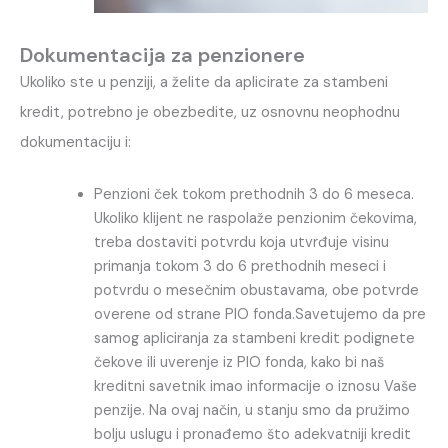
Dokumentacija za penzionere
Ukoliko ste u penziji, a želite da aplicirate za stambeni
kredit, potrebno je obezbedite, uz osnovnu neophodnu
dokumentaciju i:
Penzioni ček tokom prethodnih 3 do 6 meseca.
Ukoliko klijent ne raspolaže penzionim čekovima,
treba dostaviti potvrdu koja utvrđuje visinu
primanja tokom 3 do 6 prethodnih meseci i
potvrdu o mesečnim obustavama, obe potvrde
overene od strane PIO fonda.Savetujemo da pre
samog apliciranja za stambeni kredit podignete
čekove ili uverenje iz PIO fonda, kako bi naš
kreditni savetnik imao informacije o iznosu Vaše
penzije. Na ovaj način, u stanju smo da pružimo
bolju uslugu i pronađemo što adekvatniji kredit