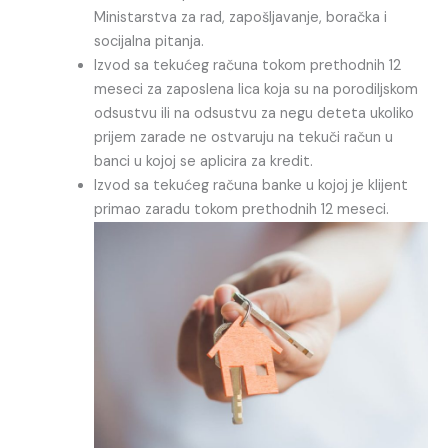
Ministarstva za rad, zapošljavanje, boračka i
socijalna pitanja.
Izvod sa tekućeg računa tokom prethodnih 12
meseci za zaposlena lica koja su na porodiljskom
odsustvu ili na odsustvu za negu deteta ukoliko
prijem zarade ne ostvaruju na tekuči račun u
banci u kojoj se aplicira za kredit.
Izvod sa tekućeg računa banke u kojoj je klijent
primao zaradu tokom prethodnih 12 meseci.