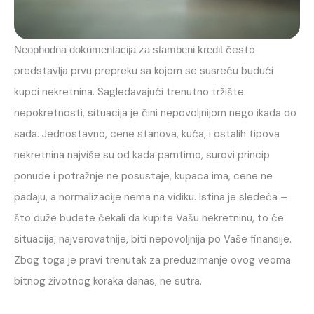
često
Neophodna dokumentacija za stambeni kredit
predstavlja prvu prepreku sa kojom se susreću budući
kupci nekretnina. Sagledavajući trenutno tržište
nepokretnosti, situacija je čini nepovoljnijom nego ikada do
sada. Jednostavno, cene stanova, kuća, i ostalih tipova
nekretnina najviše su od kada pamtimo, surovi princip
ponude i potražnje ne posustaje, kupaca ima, cene ne
padaju, a normalizacije nema na vidiku. Istina je sledeća –
što duže budete čekali da kupite Vašu nekretninu, to će
situacija, najverovatnije, biti nepovoljnija po Vaše finansije.
Zbog toga je pravi trenutak za preduzimanje ovog veoma
bitnog životnog koraka danas, ne sutra.