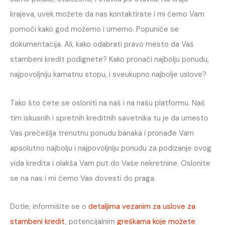
krajeva, uvek možete da nas kontaktirate i mi ćemo Vam
pomoći kako god možemo i umemo. Popuniće se
dokumentacija. Ali, kako odabrati pravo mesto da Vaš
stambeni kredit podignete? Kako pronaći najbolju ponudu,
najpovoljniju kamatnu stopu, i sveukupno najbolje uslove?
Tako što ćete se osloniti na naš i na našu platformu. Naš
tim iskusnih i spretnih kreditnih savetnika tu je da umesto
Vas prečešlja trenutnu ponudu banaka i pronađe Vam
apsolutno najbolju i najpovoljniju ponudu za podizanje ovog
vida kredita i olakša Vam put do Vaše nekretnine. Oslonite
se na nas i mi ćemo Vas dovesti do praga.
Dotle, informišite se o
detaljima vezanim za uslove za
stambeni kredit
, potencijalnim
greškama koje možete