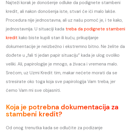
Najteži korak je donošenje odluke da podignete stambeni
kredit, ali nakon donošenja iste, stvari će ići malo lakše.
Procedura nije jednostavna, ali uz našu pomoć je, i te kako,
jednostavnija. U situaciji kada
treba da podignete stambeni
kredit
kako biste kupili stan ili kuću, prikupljanje
dokumentacije je neizbežno i ekstremno bitno. Ne želite da
dođete u „fali ti jedan papir situaciju” kada je ulog ovoliko
veliki. Ali, papirologije je mnogo, a živaca i vremena malo.
Srećom, uz Uzmi Kredit tim, makar nećete morati da se
stresirate oko toga koja sve papirologija Vam treba, jer
ćemo Vam mi sve objasniti.
Koja je potrebna dokumentacija za
stambeni kredit?
Od onog trenutka kada se odlučite za podizanje