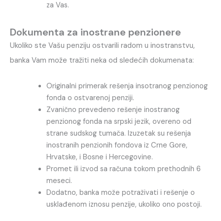
za Vas.
Dokumenta za inostrane penzionere
Ukoliko ste Vašu penziju ostvarili radom u inostranstvu,
banka Vam može tražiti neka od sledećih dokumenata:
Originalni primerak rešenja insotranog penzionog
fonda o ostvarenoj penziji.
Zvanično prevedeno rešenje inostranog
penzionog fonda na srpski jezik, overeno od
strane sudskog tumača. Izuzetak su rešenja
inostranih penzionih fondova iz Crne Gore,
Hrvatske, i Bosne i Hercegovine.
Promet ili izvod sa računa tokom prethodnih 6
meseci.
Dodatno, banka može potraživati i rešenje o
usklađenom iznosu penzije, ukoliko ono postoji.