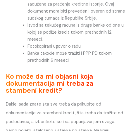
zadužene za praćenje kreditne istorije. Ovaj
dokument mora biti preveden i overen od strane
sudskog tumača iz Republike Srbije.
Izvod sa tekućeg računa iz druge banke od one u
kojoj se podiže kredit tokom prethodnih 12
meseci.
Fotokopirani ugovor o radu.
Banka takođe može tražiti i PPP PD tokom
prethodnih 6 meseci.
Ko može da mi objasni koja
dokumentacija mi treba za
stambeni kredit?
Dakle, sada znate šta sve treba da prikupite od
dokumentacije za stambeni kredit, šta treba da tražite od
poslodavca, a izborićete se i sa popunjavanjem svega.
Samo polako, staloženo, i stavka po stavka. Na kraju