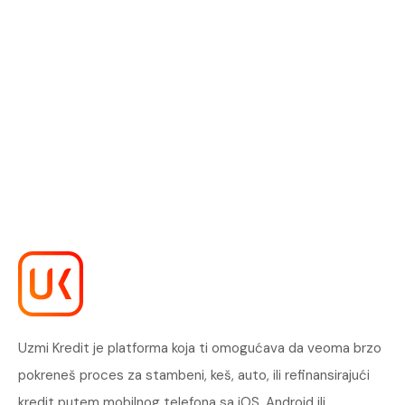
Uzmi Kredit je platforma koja ti omogućava da veoma brzo
pokreneš proces za stambeni, keš, auto, ili refinansirajući
kredit putem mobilnog telefona sa iOS, Android ili