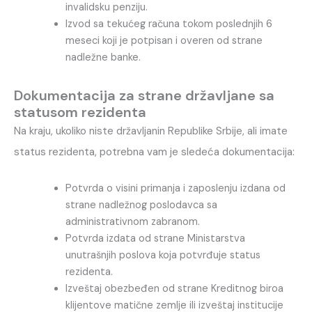
invalidsku penziju.
Izvod sa tekućeg računa tokom poslednjih 6
meseci koji je potpisan i overen od strane
nadležne banke.
Dokumentacija za strane državljane sa
statusom rezidenta
Na kraju, ukoliko niste državljanin Republike Srbije, ali imate
status rezidenta, potrebna vam je sledeća dokumentacija:
Potvrda o visini primanja i zaposlenju izdana od
strane nadležnog poslodavca sa
administrativnom zabranom.
Potvrda izdata od strane Ministarstva
unutrašnjih poslova koja potvrđuje status
rezidenta.
Izveštaj obezbeđen od strane Kreditnog biroa
klijentove matične zemlje ili izveštaj institucije