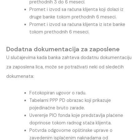
prethodnih 3 do 6 meseci.
Promet i izvod sa računa klijenta koji dolazi iz
druge banke tokom prethodnih 6 meseci.
Promet i izvod sa računa klijenta iz iste banke
tokom prethodnih 6 meseci.
Dodatna dokumentacija za zaposlene
U slučajevima kada banka zahteva dodatnu dokumentaciju
za zaposlena lica, može se potraživati neki od sledećih
dokumenata:
Fotokopiran ugovor o radu.
Tabelarni PPP PD obrazac koji prikazuje
pojedinačne bruto zarade.
Uverenje PIO fonda koje predstavlja plaćene
doprinose tokom radnog staža klijenta.
Potvrda odgovorne opštinske uprave o
zavedenim isplaćenim naknadama od