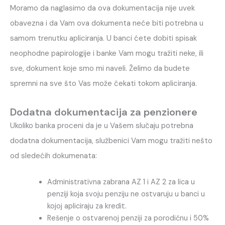
Moramo da naglasimo da ova dokumentacija nije uvek
obavezna i da Vam ova dokumenta neće biti potrebna u
samom trenutku apliciranja. U banci ćete dobiti spisak
neophodne papirologije i banke Vam mogu tražiti neke, ili
sve, dokument koje smo mi naveli. Želimo da budete
spremni na sve što Vas može čekati tokom apliciranja.
Dodatna dokumentacija za penzionere
Ukoliko banka proceni da je u Vašem slučaju potrebna
dodatna dokumentacija, službenici Vam mogu tražiti nešto
od sledećih dokumenata:
Administrativna zabrana AZ 1 i AZ 2 za lica u
penziji koja svoju penziju ne ostvaruju u banci u
kojoj apliciraju za kredit.
Rešenje o ostvarenoj penziji za porodičnu i 50%