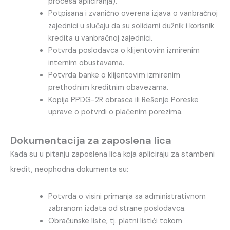
procesa apliciranja).
Potpisana i zvanično overena izjava o vanbračnoj
zajednici u slučaju da su solidarni dužnik i korisnik
kredita u vanbračnoj zajednici.
Potvrda poslodavca o klijentovim izmirenim
internim obustavama.
Potvrda banke o klijentovim izmirenim
prethodnim kreditnim obavezama.
Kopija PPDG-2R obrasca ili Rešenje Poreske
uprave o potvrdi o plaćenim porezima.
Dokumentacija za zaposlena lica
Kada su u pitanju zaposlena lica koja apliciraju za stambeni
kredit, neophodna dokumenta su:
Potvrda o visini primanja sa administrativnom
zabranom izdata od strane poslodavca.
Obračunske liste, tj. platni listići tokom