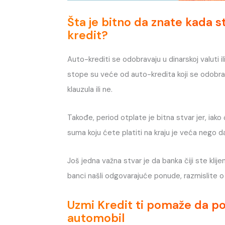
Šta je bitno da znate kada 
kredit?
Auto-krediti se odobravaju u dinarskoj valuti il
stope su veće od auto-kredita koji se odobravaj
klauzula ili ne.
Takođe, period otplate je bitna stvar jer, iako
suma koju ćete platiti na kraju je veća nego da
Još jedna važna stvar je da banka čiji ste klije
banci našli odgovarajuće ponude, razmislite o p
Uzmi Kredit ti pomaže da pod
automobil