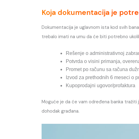
Koja dokumentacija je potre
Dokumentacija je uglavnom ista kod svih banak
trebalo imati na umu da će biti potrebno ukoli
Rešenje o administrativnoj zabra
Potvrda o visini primanja, overe
Promet po računu sa računa dužn
Izvod za prethodnih 6 meseci o 
Kupoprodajni ugovor/profaktura
Moguće je da će vam određena banka tražiti j
dohodak građana.