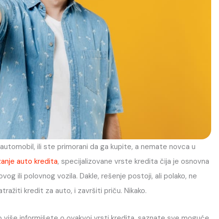
ni automobil, ili ste primorani da ga kupite, a nemate novca u
anje auto kredita
, specijalizovane vrste kredita čija je osnovna
g ili polovnog vozila. Dakle, rešenje postoji, ali polako, ne
ažiti kredit za auto, i završiti priču. Nikako.
o više informišete o ovakvoj vrsti kredita, saznate sve moguće