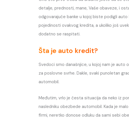
detalje, prednosti, mane, Vaše obaveze, i ost
odgovarajuće banke u kojoj biste podigli auto 
pojedinosti ovakvog kredita, a ukoliko još uve
dodatno se raspitati.
Šta je auto kredit?
Svedoci smo današnjice, u kojoj nam je auto 
za poslovne svrhe. Dakle, svaki punoletan gra
automobil.
Međutim, vrlo je česta situacija da neko iz por
nasledniku obezbede automobil. Kada je malo s
firmi, neretko donose odluku da sami sebi o