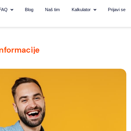
FAQ
Blog
Naš tim
Kalkulator
Prijavi se
informacije