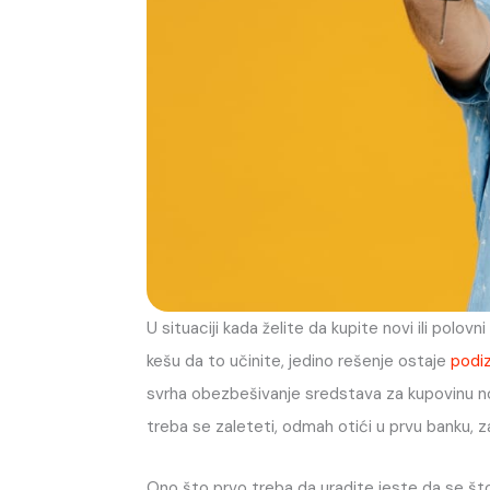
U situaciji kada želite da kupite novi ili polov
kešu da to učinite, jedino rešenje ostaje
podiz
svrha obezbešivanje sredstava za kupovinu novo
treba se zaleteti, odmah otići u prvu banku, zatr
Ono što prvo treba da uradite jeste da se št