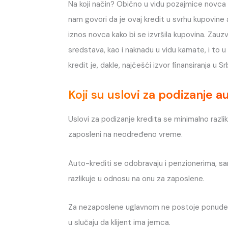
Na koji način? Obično u vidu pozajmice novca
nam govori da je ovaj kredit u svrhu kupovine
iznos novca kako bi se izvršila kupovina. Zauz
sredstava, kao i naknadu u vidu kamate, i to 
kredit je, dakle, najčešći izvor finansiranja u S
Koji su uslovi za podizanje a
Uslovi za podizanje kredita se minimalno razli
zaposleni na neodređeno vreme.
Auto-krediti se odobravaju i penzionerima, 
razlikuje u odnosu na onu za zaposlene.
Za nezaposlene uglavnom ne postoje ponude za
u slučaju da klijent ima jemca.