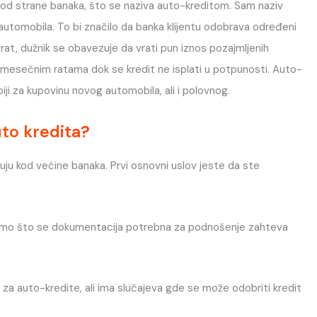
 od strane banaka, što se naziva auto-kreditom. Sam naziv
 automobila. To bi značilo da banka klijentu odobrava određeni
vrat, dužnik se obavezuje da vrati pun iznos pozajmljenih
u mesečnim ratama dok se kredit ne isplati u potpunosti. Auto-
rbiji za kupovinu novog automobila, ali i polovnog.
uto kredita?
kuju kod većine banaka. Prvi osnovni uslov jeste da ste
samo što se dokumentacija potrebna za podnošenje zahteva
 auto-kredite, ali ima slučajeva gde se može odobriti kredit