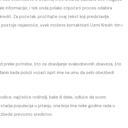
ale informacije, i tek onda polako otpočeti proces odabira
kredit. Za početak, pročitajte ovaj tekst koji predstavlja
k postoje nejasnoće, uvek možete kontaktirati Uzmi Kredit tim i
od preke potrebe, što za obavljanje svakodnevnih obaveza, što
đanin kada položi vozači ispit ima na umu da sebi obezbedi
odice, najčešće roditelji, bake ili deke, odluče da svom
tarija populacija u pitanju, ona koja ima neke godine rada u
bezbede prevozno sredstvo.