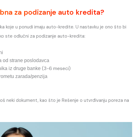
bna za podizanje auto kredita?
a koje u ponudi imaju auto-kredite. U nastavku je ono što bi
ko ste odlučni za podizanje auto-kredita:
ni
na od strane poslodavca
(3-6 meseci)
ika iz druge banke
prometu zarada/penzija
oš neki dokument, kao što je Rešenje o utvrđivanju poreza na