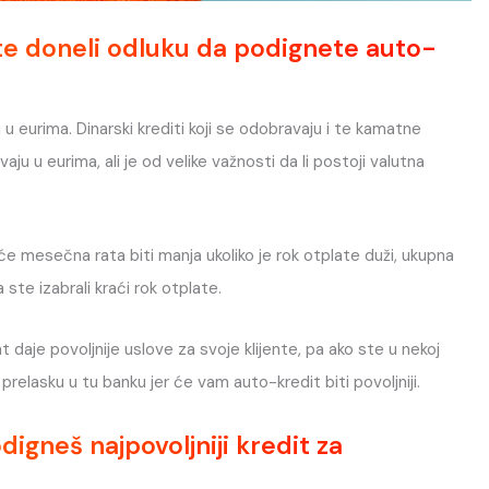
ste doneli odluku da podignete auto-
i u eurima. Dinarski krediti koji se odobravaju i te kamatne
u u eurima, ali je od velike važnosti da li postoji valutna
 će mesečna rata biti manja ukoliko je rok otplate duži, ukupna
 ste izabrali kraći rok otplate.
nt daje povoljnije uslove za svoje klijente, pa ako ste u nekoj
relasku u tu banku jer će vam auto-kredit biti povoljniji.
igneš najpovoljniji kredit za