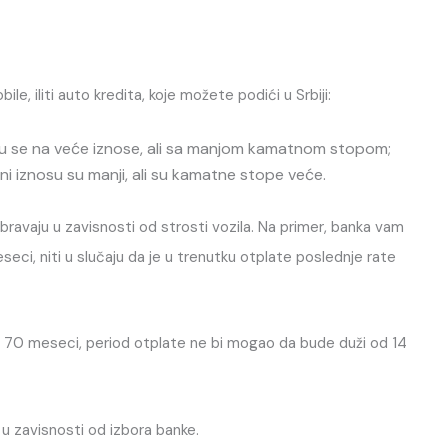
, iliti auto kredita, koje možete podići u Srbiji:
ju se na veće iznose, ali sa manjom kamatnom stopom;
ni iznosu su manji, ali su kamatne stope veće.
bravaju u zavisnosti od strosti vozila. Na primer, banka vam
seci, niti u slučaju da je u trenutku otplate poslednje rate
 od 70 meseci, period otplate ne bi mogao da bude duži od 14
a u zavisnosti od izbora banke.